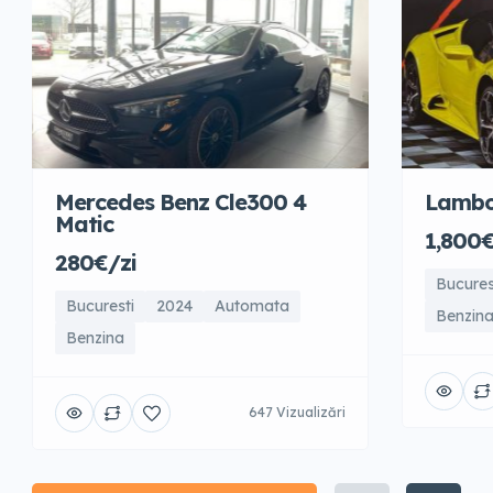
Mercedes Benz Cle300 4
Lambo
Matic
1,800€
280€/zi
Bucures
Bucuresti
2024
Automata
Benzin
Benzina
647 Vizualizări