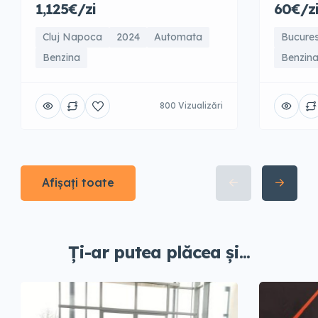
60€/z
1,125€/zi
Bucures
Cluj Napoca
2024
Automata
Benzin
Benzina
800 Vizualizări
Afișați toate
Ți-ar putea plăcea și...