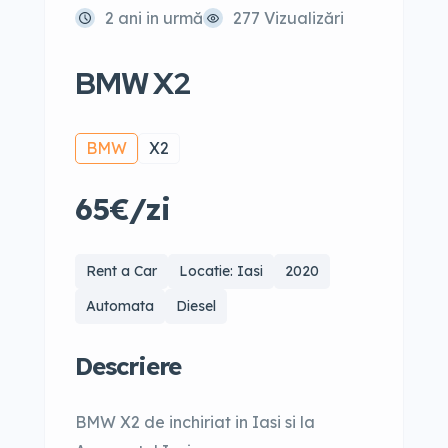
2 ani in urmă
277 Vizualizări
BMW X2
BMW
X2
65€/zi
Rent a Car
Locatie: Iasi
2020
Automata
Diesel
Descriere
BMW X2 de inchiriat in Iasi si la