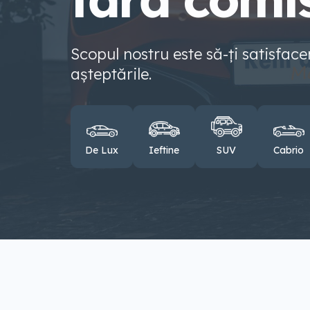
Scopul nostru este să-ți satisfac
așteptările.
De Lux
Ieftine
SUV
Cabrio