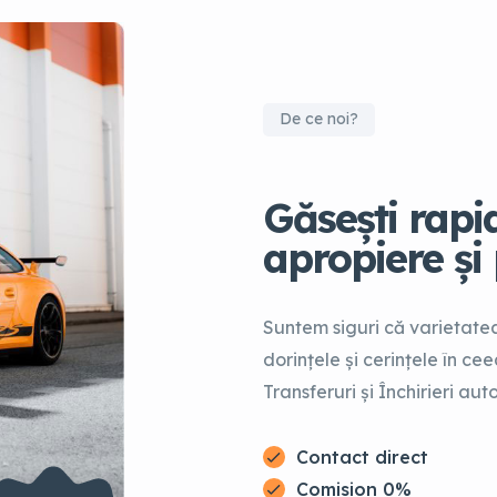
De ce noi?
Găsești rap
apropiere și
Suntem siguri că varietatea
dorințele și cerințele în ce
Transferuri și Închirieri aut
Contact direct
Comision 0%