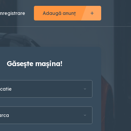
Înregistrare
Adaugă anunț
Găsește mașina!
catie
arca