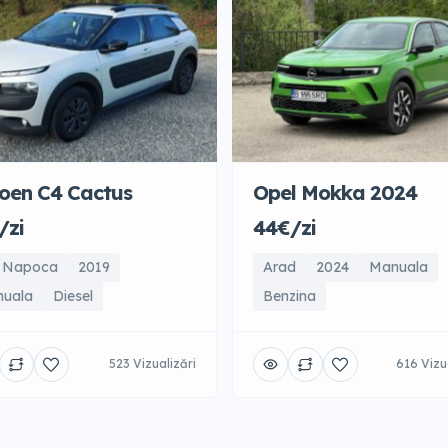
roen C4 Cactus
Opel Mokka 2024
/zi
44€/zi
j Napoca
2019
Arad
2024
Manuala
uala
Diesel
Benzina
523 Vizualizări
616 Vizu