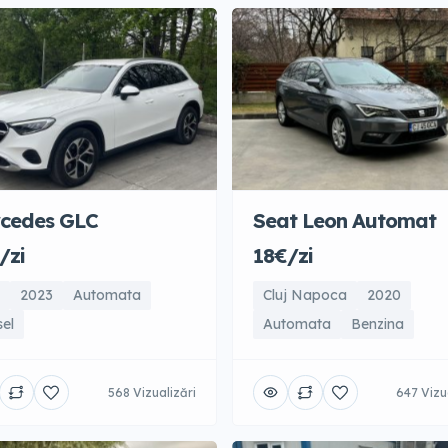
cedes GLC
Seat Leon Automat
/zi
18€/zi
2023
Automata
Cluj Napoca
2020
sel
Automata
Benzina
568 Vizualizări
647 Vizu