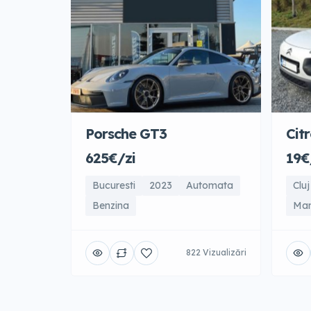
Porsche GT3
Cit
625€/zi
19€
Bucuresti
2023
Automata
Clu
Benzina
Man
822 Vizualizări