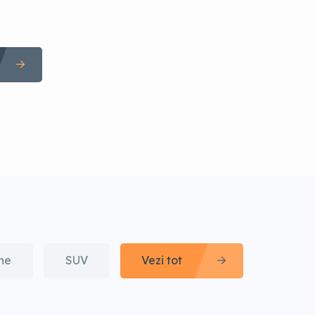
ine
SUV
Vezi tot