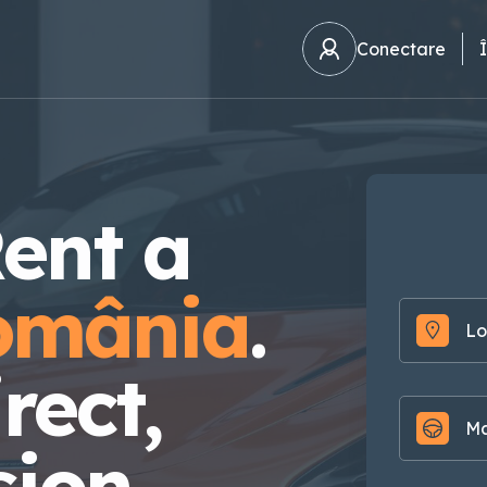
Conectare
Rent a
omânia
.
Lo
rect,
M
ion.