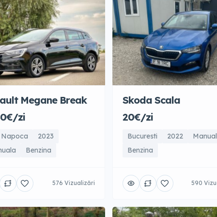
ault Megane Break
Skoda Scala
80€/zi
20€/zi
j Napoca
2023
Bucuresti
2022
Manua
uala
Benzina
Benzina
576 Vizualizări
590 Vizu