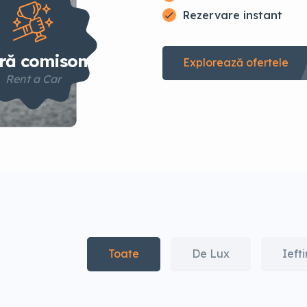
Rezervare instant
ră comison
Explorează ofertele
Rent a Car
Toate
De Lux
Ieft