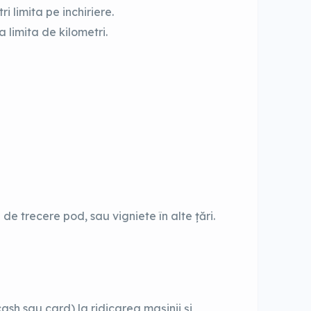
i limita pe inchiriere.
 limita de kilometri.
 de trecere pod, sau vigniete în alte țări.
ash sau card) la ridicarea mașinii și