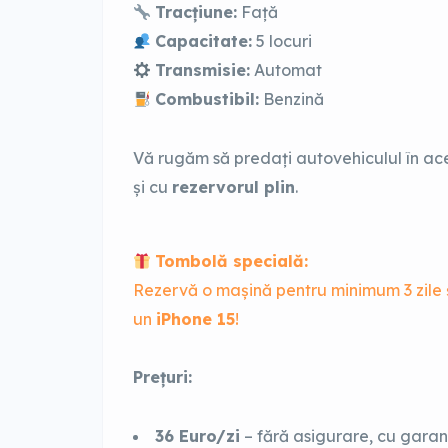
Tracțiune:
Față
Capacitate:
5 locuri
Transmisie:
Automat
Combustibil:
Benzină
Vă rugăm să predați autovehiculul în acee
și cu
rezervorul plin
.
Tombolă specială:
Rezervă o mașină pentru minimum 3 zile ș
un
iPhone 15
!
Prețuri:
36
Euro/zi
– fără asigurare, cu garanț