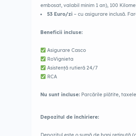
embosat, valabil minim 1 an), 100 Kilometr
53 Euro/zi
– cu asigurare inclusă. Fara
Beneficii incluse:
Asigurare Casco
RoVignieta
Asistență rutieră 24/7
RCA
Nu sunt incluse:
Parcările plătite, taxele
Depozitul de închiriere:
Depozitul este o sumă de bani reținută (c