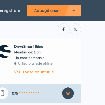
Înregistrare
Adaugă anunț
DriveSmart Sibiu
Membru de: 2 ani
tip cont: companie
Utilizatorul este offline
Vezi toate anunțurile
075
* * * * * * * * *