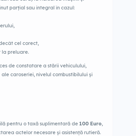
nut parțial sau integral în cazul:
erului,
decât cel corect,
la preluare.
es de constatare a stării vehiculului,
e caroseriei, nivelul combustibilului și
bilă pentru o taxă suplimentară de
100 Euro
,
tarea actelor necesare și asistență rutieră.