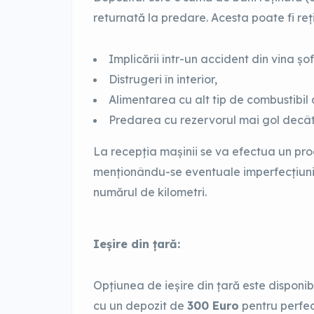
returnată la predare. Acesta poate fi reți
Implicării într-un accident din vina șof
Distrugeri în interior,
Alimentarea cu alt tip de combustibil 
Predarea cu rezervorul mai gol decât 
La recepția mașinii se va efectua un proc
menționându-se eventuale imperfecțiuni al
numărul de kilometri.
Ieșire din țară:
Opțiunea de ieșire din țară este disponi
cu un depozit de
300 Euro
pentru perfec