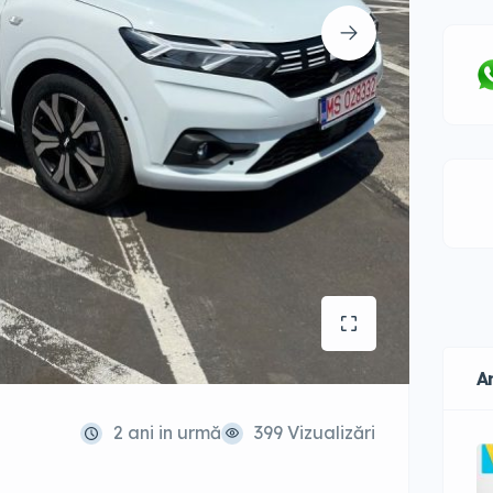
A
2 ani in urmă
399 Vizualizări