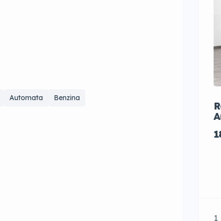
Automata
Benzina
R
A
1
1