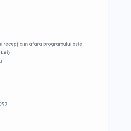
i recepția în afara programului este
 Lei
)
u
090