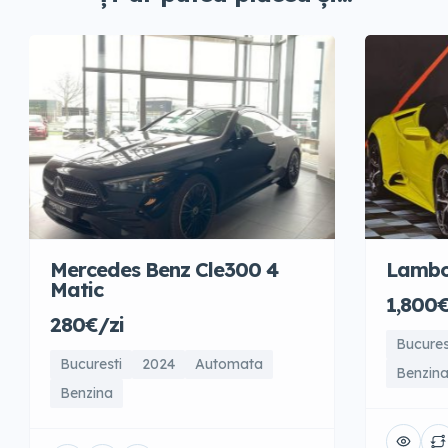
Mercedes Benz Cle300 4
Lambo
Matic
1,800€
280€/zi
Bucures
Bucuresti
2024
Automata
Benzin
Benzina