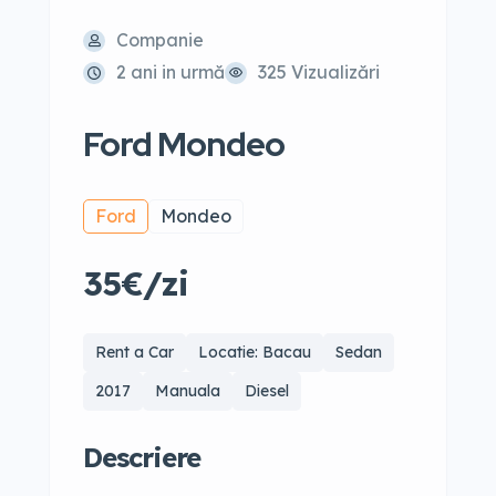
Companie
2 ani in urmă
325 Vizualizări
Ford Mondeo
Ford
Mondeo
35€/zi
Rent a Car
Locatie: Bacau
Sedan
2017
Manuala
Diesel
Descriere