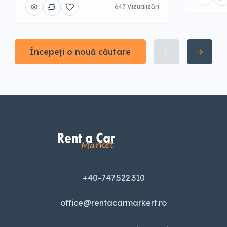
647 Vizualizări
Începeți o nouă căutare
+40-747.522.310
office@rentacarmarkert.ro