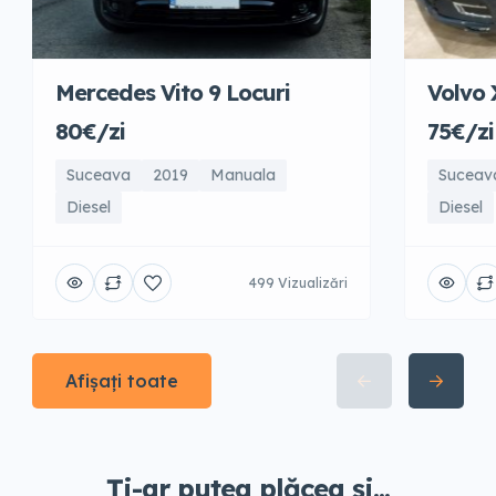
Mercedes Vito 9 Locuri
Volvo
80€/zi
75€/zi
Suceava
2019
Manuala
Suceav
Diesel
Diesel
499 Vizualizări
Afișați toate
Ți-ar putea plăcea și...