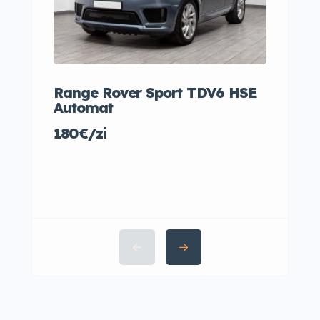
Range Rover Sport TDV6 HSE
Audi
Automat
35€/
180€/zi