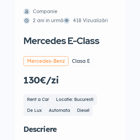
Companie
2 ani in urmă
418 Vizualizări
Mercedes E-Class
Mercedes-Benz
Clasa E
130€/zi
Rent a Car
Locatie: Bucuresti
De Lux
Automata
Diesel
Descriere