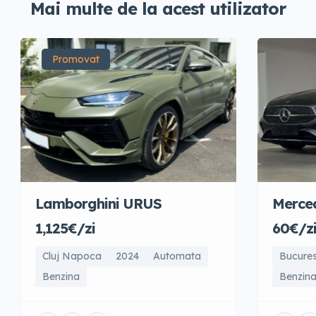
Mai multe de la acest utilizator
Promovat
Merced
Lamborghini URUS
60€/z
1,125€/zi
Bucures
Cluj Napoca
2024
Automata
Benzin
Benzina