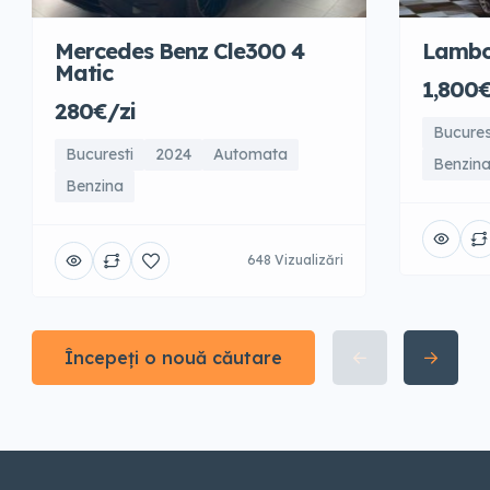
Mercedes Benz Cle300 4
Lambo
Matic
1,800€
280€/zi
Bucures
Bucuresti
2024
Automata
Benzin
Benzina
648 Vizualizări
Începeți o nouă căutare