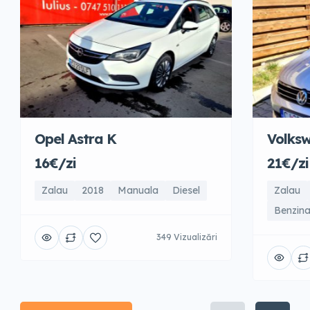
Opel Astra K
Volks
16€/zi
21€/zi
Zalau
2018
Manuala
Diesel
Zalau
Benzin
349 Vizualizări