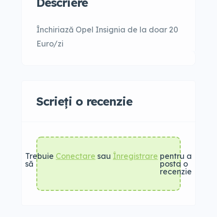
Descriere
Închiriază Opel Insignia de la doar 20
Euro/zi
Scrieți o recenzie
Trebuie
Conectare
sau
Înregistrare
pentru a
să
posta o
recenzie