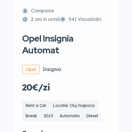
Companie
2 ani in urmă
541 Vizualizări
Opel Insignia
Automat
Opel
Insignia
20€/zi
Rent a Car
Locatie: Cluj Napoca
Break
2013
Automata
Diesel