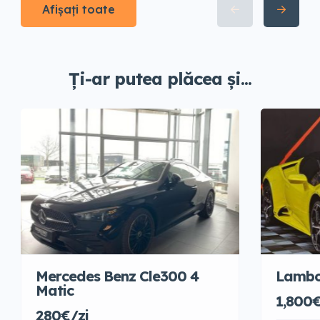
Afișați toate
Ți-ar putea plăcea și...
Mercedes Benz Cle300 4
Lambo
Matic
1,800€
280€/zi