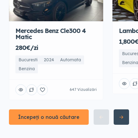
Mercedes Benz Cle300 4
Lambo
Matic
1,800€
280€/zi
Bucures
Bucuresti
2024
Automata
Benzin
Benzina
647 Vizualizări
Începeți o nouă căutare