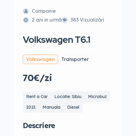
Companie
2 ani in urmă
383 Vizualizări
Volkswagen T6.1
Volkswagen
Transporter
70€/zi
Rent a Car
Locatie: Sibiu
Microbuz
2021
Manuala
Diesel
Descriere