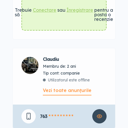
Trebuie
Conectare
sau
Înregistrare
pentru a
să
posta o
recenzie
Claudiu
Membru de: 2 ani
tip cont: companie
Utilizatorul este offline
Vezi toate anunțurile
763
* * * * * * * * *