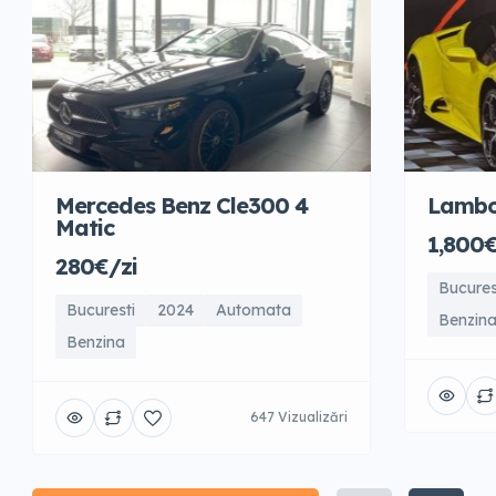
Mercedes Benz Cle300 4
Lambo
Matic
1,800€
280€/zi
Bucures
Bucuresti
2024
Automata
Benzin
Benzina
647 Vizualizări