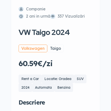
Companie
2 ani in urmă
337 Vizualizări
VW Taigo 2024
Volkswagen
Taigo
60.59€/zi
Rent a Car
Locatie: Oradea
SUV
2024
Automata
Benzina
Descriere