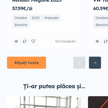
57.59€/zi
60.59€
Oradea
2023
Manuala
Oradea
Benzina
Benzin
411 Vizualizări
Afișați toate
Ți-ar putea plăcea și...