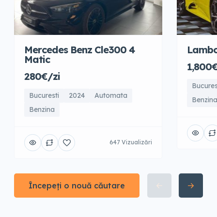
Mercedes Benz Cle300 4
Lambo
Matic
1,800€
280€/zi
Bucures
Bucuresti
2024
Automata
Benzin
Benzina
647 Vizualizări
Începeți o nouă căutare