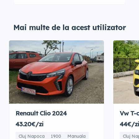
Mai multe de la acest utilizator
Renault Clio 2024
Vw T-c
43.20€/zi
44€/z
Cluj Napoca
1900
Manuala
Cluj N