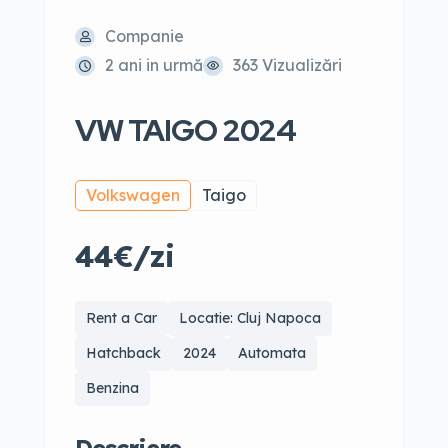
Companie
2 ani in urmă
363 Vizualizări
VW TAIGO 2024
Volkswagen
Taigo
44€/zi
Rent a Car
Locatie: Cluj Napoca
Hatchback
2024
Automata
Benzina