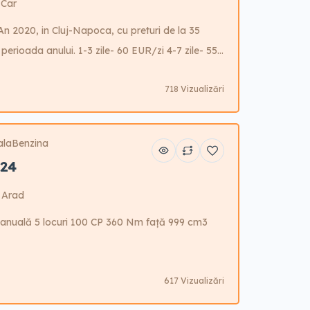
 Car
n 2020, in Cluj-Napoca, cu preturi de la 35
perioada anului. 1-3 zile- 60 EUR/zi 4-7 zile- 55
EUR/zi 15-21 zile- 45 EUR/zi 22-30 zile- 40
718 Vizualizări
EUR/zi GARANTIE- 800 EUR Preturile afisate
ntru o rezervare sau mai multe […]
ala
Benzina
024
 Arad
anuală 5 locuri 100 CP 360 Nm față 999 cm3
617 Vizualizări