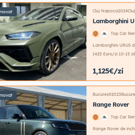
Cluj Napoca
2024
Clu
movat
Lamborghini 
Top Car Ren
Lamborghini URUS de in
1425 Euro/zi 10-15 zil
1200 Euro/zi +31 zil
1,125€/zi
posibilitate reducere
Bucuresti
2023
Bucure
movat
Range Rover
Top Car Ren
Range Rover de inchiri