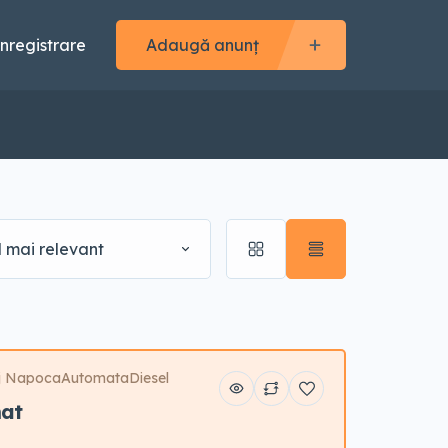
Înregistrare
Adaugă anunț
l mai relevant
j Napoca
Automata
Diesel
mat