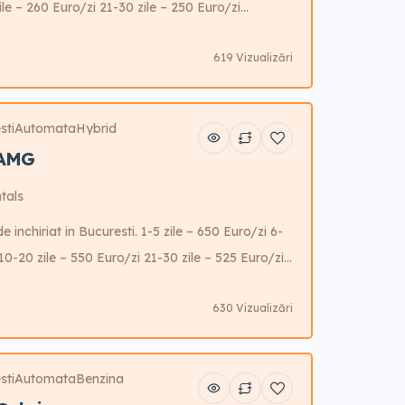
le – 260 Euro/zi 21-30 zile – 250 Euro/zi
sibilitate reducere garantie cu cost aditional.
619 Vizualizări
sti
Automata
Hybrid
 AMG
tals
nchiriat in Bucuresti. 1-5 zile – 650 Euro/zi 6-
10-20 zile – 550 Euro/zi 21-30 zile – 525 Euro/zi
sibilitate reducere garantie cu cost aditional.
630 Vizualizări
sti
Automata
Benzina