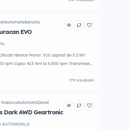
tate maximă în orice condiții. Ideal pentru
i business sau escapade de weekend.
sti
Automata
Benzina
Huracan EVO
rto
ficații tehnice Motor: V10 aspirat de 5.2 litri
000 rpm Cuplu: 413 Nm la 6.500 rpm Transmisie:
e (LDF) Tracțiune: RWD (Rear-Wheel Drive)
m/h: aproximativ 3.5 secunde Viteză maximă:
779 Vizualizări
formanță și tehnologie Huracán EVO Spyder
j Napoca
Automata
Diesel
us Dark AWD Geartronic
y AUTOWORLD