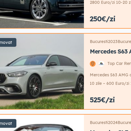
2800 Euro/zi 10-20 zi
Garantie 3000 Euro Po
250€/zi
Bucuresti
2023
Bucure
movat
Mercedes S63
Top Car Ren
Mercedes S63 AMG de i
10 zile – 600 Euro/zi 
Garantie 5000 Euro Po
525€/zi
Bucuresti
2024
Bucure
movat