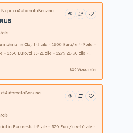
j Napoca
Automata
Benzina
URUS
tals
chiriat in Cluj. 1-3 zile – 1500 Euro/zi 4-9 zile –
e – 1350 Euro/zi 15-21 zile – 1275 21-30 zile –
e – 1125 Euro/zi Garantie 10.000 Euro Fara
800 Vizualizări
 garantie. Se pot adauga taxe de relocare.
sti
Automata
Benzina
tals
at in Bucuresti. 1-5 zile – 330 Euro/zi 6-10 zile –