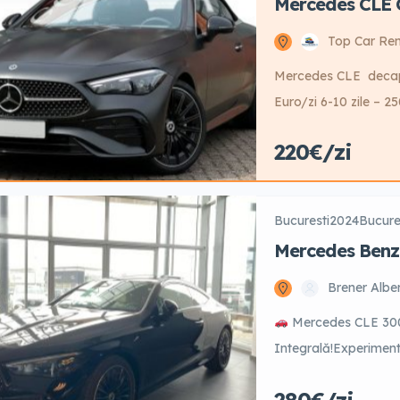
Mercedes CLE 
Top Car Ren
Mercedes CLE decapota
Euro/zi 6-10 zile – 25
220 Euro/zi Garantie
220€/zi
aditional.
Bucuresti
2024
Bucure
Mercedes Benz
Brener Albe
Mercedes CLE 300 
Integrală!Experiment
CLE 300, model 2024.