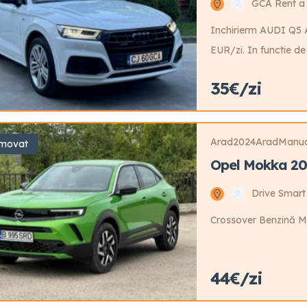
GCA Rent a
Inchirierm AUDI Q5 A
EUR/zi. In functie de 
EUR/zi 8-14 zile- 50 
35€/zi
EUR/zi 31+ zile- 35 
sunt Informative, pe
Arad
2024
Arad
Manu
movat
Opel Mokka 2
Drive Smart
Crossover Benzină M
44€/zi