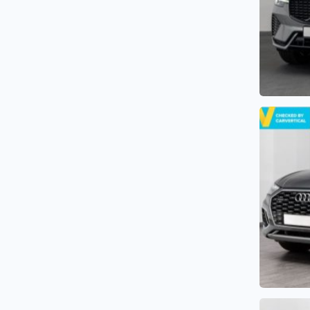
Scaune incalizite
(34)
Scaune ventilate
(15)