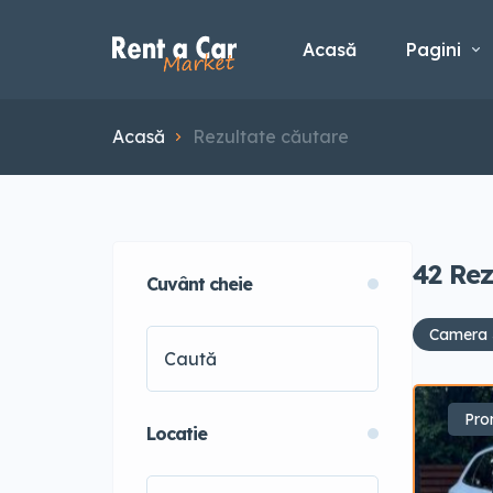
Acasă
Pagini
Acasă
Rezultate căutare
42
Rez
Cuvânt cheie
Camera 
Pro
Locatie