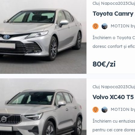
Cluj Napoca
2023
Clu
Toyota Camry 2
Automatic
MOTION b
Închiriem o Toyota C
doresc confort și efi
combinație perfectă
80€/zi
ecologică. Cu un inter
o experiență plăcută.
sau lung, la prețuri c
Cluj Napoca
2023
Clu
Volvo XC40 T5
Bright
MOTION b
Închiriem cu entuzia
pentru cei care dore