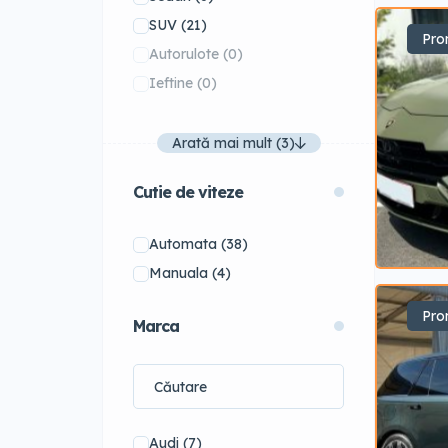
SUV
(21)
Pro
Autorulote
(0)
Ieftine
(0)
Arată mai mult (3)
Cutie de viteze
Automata
(38)
Manuala
(4)
Pro
Marca
Audi
(7)