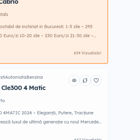
Cabrio
tals
bil de inchiriat in Bucuresti. 1-5 zile – 295
0 Euro/zi 10-20 zile – 230 Euro/zi 21-30 zile –
 2200 Euro Posibilitate reducere garantie cu cost
634 Vizualizări
sti
Automata
Benzina
 Cle300 4 Matic
rto
4MATIC 2024 – Eleganță, Putere, Tracțiune
ează luxul de ultimă generație cu noul Mercedes
 Motor turbo puternic, interior premium, sistem
647 Vizualizări