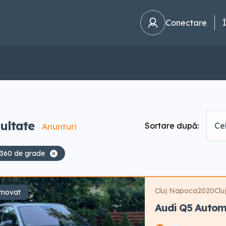
Conectare
ultate
Sortare după:
Ce
Anunturi
360 de grade
Cluj Napoca
2020
Clu
movat
Audi Q5 Auto