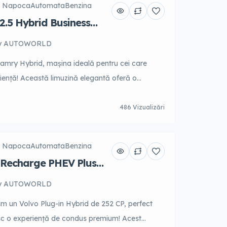
j Napoca
Automata
Benzina
.5 Hybrid Business
y AUTOWORLD
amry Hybrid, mașina ideală pentru cei care
ciență! Această limuzină elegantă oferă o
 de tehnologie avansată și performanță
ior spațios și bine dotat, fiecare călătorie devine
486 Vizualizări
 Disponibilă pentru închiriere pe termen scurt
ompetitive. Contactați-ne pentru detalii și […]
j Napoca
Automata
Benzina
 Recharge PHEV Plus
y AUTOWORLD
sm un Volvo Plug-in Hybrid de 252 CP, perfect
sc o experiență de condus premium! Acest