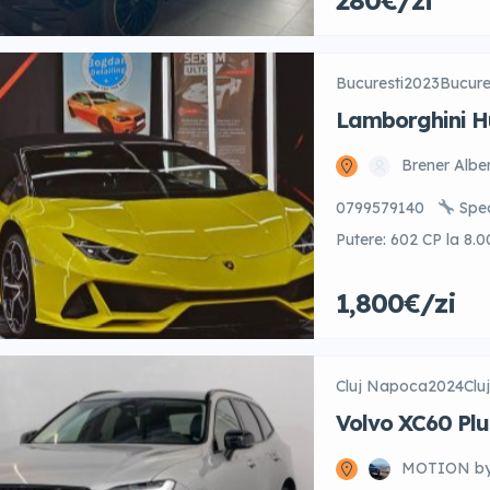
280€/zi
4MATIC pentru stabili
evenimente, călători
Bucuresti
2023
Bucure
Lamborghini 
Brener Albe
0799579140
Speci
Putere: 602 CP la 8.
Automată cu 7 trept
1,800€/zi
Accelerație 0–100 k
peste 325 km/
Per
este echipat cu […]
Cluj Napoca
2024
Clu
Volvo XC60 Pl
MOTION b