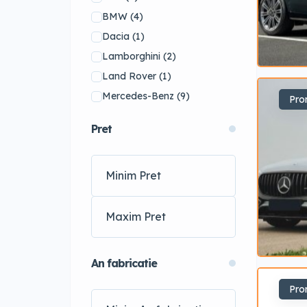
BMW
(4)
Dacia
(1)
Lamborghini
(2)
Land Rover
(1)
Mercedes-Benz
(9)
Pro
MG
(1)
Pret
Opel
(2)
Porsche
(4)
Seat
(1)
Toyota
(1)
Volkswagen
(6)
Volvo
(3)
Alfa Romeo
(0)
An fabricatie
Aston Martin
(0)
Pro
Bentley
(0)