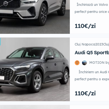
Închiriază un Volvo 
perfect pentru orice 
și un interior premium
110€/zi
tehnologie de ultimă 
conectivitate Bluetoo
Motorul diesel perfo
Cluj Napoca
2023
Clu
Audi Q5 Sportb
quattro
MOTION b
Închiriem un Audi Q
perfect pentru o exp
oferă un interior raf
110€/zi
asigurând confortul n
escapade mai lungi. 