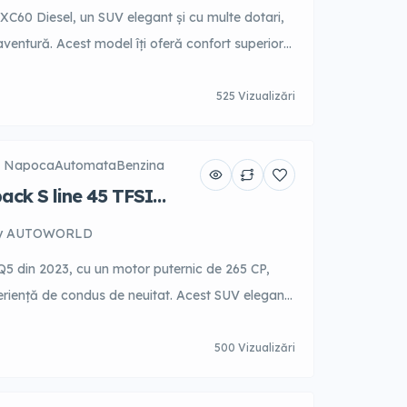
XC60 Diesel, un SUV elegant și cu multe dotari,
aventură. Acest model îți oferă confort superior
, ideal pentru călătorii lungi. Echipat cu
generație, inclusiv sistem de navigație și
525 Vizualizări
th, vei avea tot ce îți trebuie la îndemână.
rmant […]
j Napoca
Automata
Benzina
ack S line 45 TFSI
y AUTOWORLD
5 din 2023, cu un motor puternic de 265 CP,
eriență de condus de neuitat. Acest SUV elegant
inat, dotat cu cele mai moderne tehnologii,
ecesar atât pentru călătorii scurte, cât și pentru
500 Vizualizări
Cu un design sportiv și performanțe […]