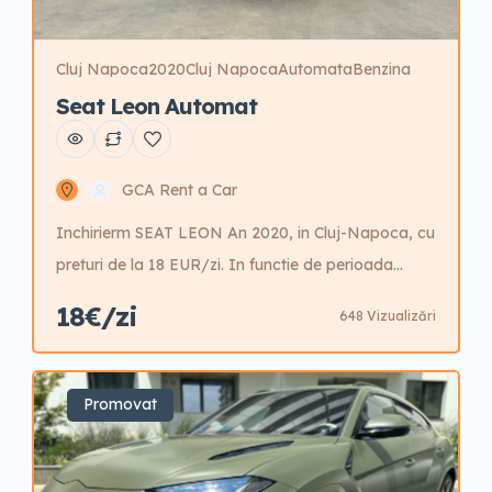
Cluj Napoca
2020
Cluj Napoca
Automata
Benzina
Seat Leon Automat
GCA Rent a Car
Inchirierm SEAT LEON An 2020, in Cluj-Napoca, cu
preturi de la 18 EUR/zi. In functie de perioada
anului. 1-3 zile – 29 EUR/zi 4-7 zile- 27 EUR/zi 8-14
18€/zi
648 Vizualizări
zile- 25 EUR/zi 15-21 zile- 23 EUR/zi 22-30 zile- 21
EUR/zi 31+ zile- 18 EUR/zi GARANTIE- 350 EUR
Preturile afisate sunt Informative, pentru o
Promovat
rezervare sau mai […]