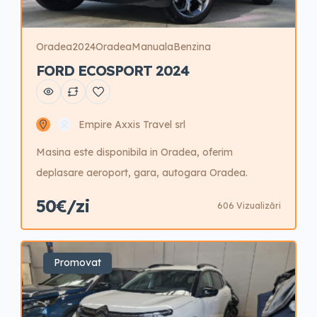
Oradea
2024
Oradea
Manuala
Benzina
FORD ECOSPORT 2024
Empire Axxis Travel srl
Masina este disponibila in Oradea, oferim
deplasare aeroport, gara, autogara Oradea.
50€/zi
606 Vizualizări
Promovat