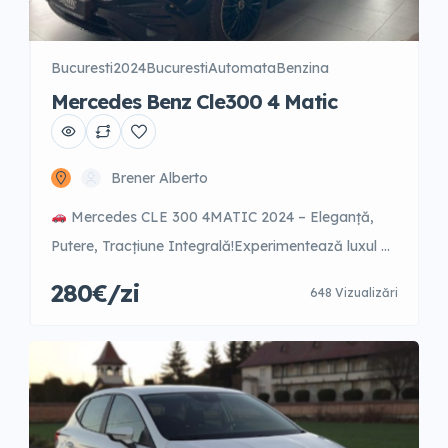
Bucuresti
2024
Bucuresti
Automata
Benzina
Mercedes Benz Cle300 4 Matic
Brener Alberto
Mercedes CLE 300 4MATIC 2024 – Eleganță,
Putere, Tracțiune Integrală!Experimentează luxul de
ultimă generație cu noul Mercedes CLE 300, model
280€/zi
648 Vizualizări
2024. Motor turbo puternic, interior premium, sistem
4MATIC pentru stabilitate maximă în orice condiții.
Ideal pentru evenimente, călătorii business sau
escapade de weekend.