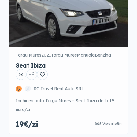
Targu Mures
2021
Targu Mures
Manuala
Benzina
Seat Ibiza
SC Travel Rent Auto SRL
Inchirieri auto Targu Mures – Seat Ibiza de la 19
euro/zi
19€/zi
805 Vizualizări