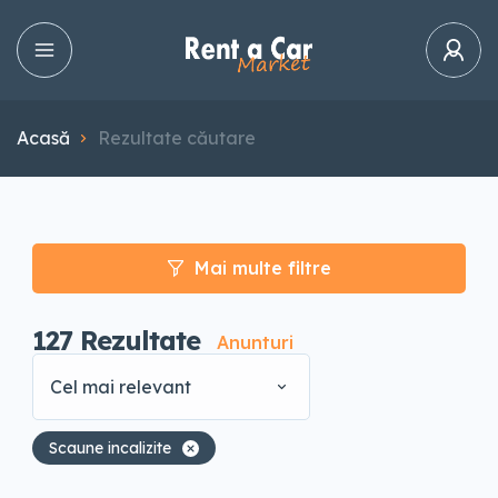
Acasă
Rezultate căutare
Mai multe filtre
127
Rezultate
Anunturi
Cel mai relevant
Scaune incalizite