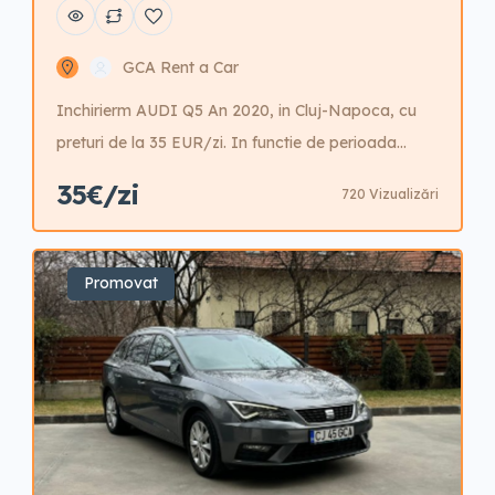
GCA Rent a Car
Inchirierm AUDI Q5 An 2020, in Cluj-Napoca, cu
preturi de la 35 EUR/zi. In functie de perioada
anului. 1-3 zile- 60 EUR/zi 4-7 zile- 55 EUR/zi 8-14
35€/zi
720 Vizualizări
zile- 50 EUR/zi 15-21 zile- 45 EUR/zi 22-30 zile- 40
EUR/zi 31+ zile- 35 EUR/zi GARANTIE- 800 EUR
Preturile afisate sunt Informative, pentru o
Promovat
rezervare sau mai multe […]