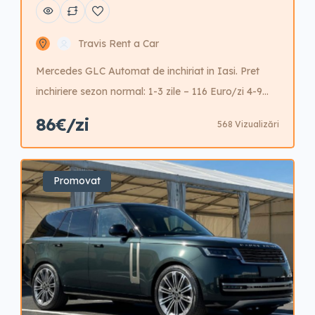
Travis Rent a Car
Mercedes GLC Automat de inchiriat in Iasi. Pret
inchiriere sezon normal: 1-3 zile – 116 Euro/zi 4-9
zile – 106 Euro/zi 10-15 zile – 96 Euro/zi 16-20 zile –
86€/zi
568 Vizualizări
86 Euro/zi 21-30 zile – 86Euro/zi +30 zile – 86
Euro/zi Este posibila inchirierea cu garantie redusa
cost aditional pe zi.
Promovat