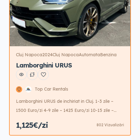
Cluj Napoca
2024
Cluj Napoca
Automata
Benzina
Lamborghini URUS
Top Car Rentals
Lamborghini URUS de inchiriat in Cluj. 1-3 zile –
1500 Euro/zi 4-9 zile – 1425 Euro/zi 10-15 zile –
1350 Euro/zi 15-21 zile – 1275 21-30 zile – 1200
1,125€/zi
802 Vizualizări
Euro/zi +31 zile – 1125 Euro/zi Garantie 10.000 Euro
Fara posibilitate reducere garantie. Se pot adauga