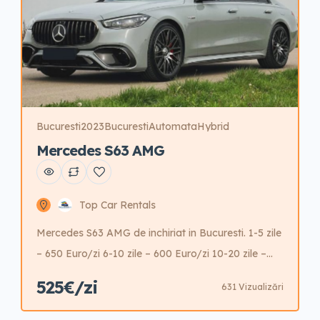
Bucuresti
2023
Bucuresti
Automata
Hybrid
Mercedes S63 AMG
Top Car Rentals
Mercedes S63 AMG de inchiriat in Bucuresti. 1-5 zile
– 650 Euro/zi 6-10 zile – 600 Euro/zi 10-20 zile –
550 Euro/zi 21-30 zile – 525 Euro/zi Garantie 5000
525€/zi
631 Vizualizări
Euro Posibilitate reducere garantie cu cost
aditional.