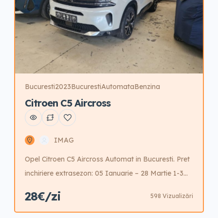
Bucuresti
2023
Bucuresti
Automata
Benzina
Citroen C5 Aircross
IMAG
Opel Citroen C5 Aircross Automat in Bucuresti. Pret
inchiriere extrasezon: 05 Ianuarie – 28 Martie 1-3
zile – 32 Euro/zi 4-7 zile – 31 Euro/zi 8-14 zile – 30
28€/zi
598 Vizualizări
Euro/zi 15-30 zile – 29 Euro/zi +30 zile – 28 Euro/zi
Preturi inchiriere in sezon intermediar: 29 Martie – 28