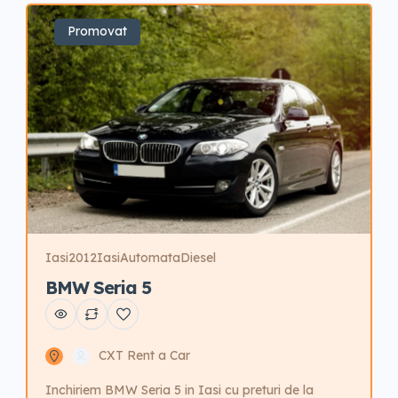
Aprilie; 01 Septembrie – 30 Septembrie […]
Promovat
Iasi
2012
Iasi
Automata
Diesel
BMW Seria 5
CXT Rent a Car
Inchiriem BMW Seria 5 in Iasi cu preturi de la