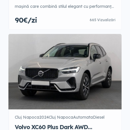
mașină care combină stilul elegant cu performanța
superioară. Interiorul său rafinat oferă confort
90€/zi
665 Vizualizări
deosebit și tehnologie de ultimă generație, inclusiv
sistem de infotainment avansat. Motorul diesel
asigură o eficiență excelentă a consumului, perfect
pentru călătorii lungi. Cu un sistem de siguranță de
top, te vei simți în […]
Cluj Napoca
2024
Cluj Napoca
Automata
Diesel
Volvo XC60 Plus Dark AWD