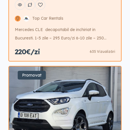
Top Car Rentals
Mercedes CLE decapotabil de inchiriat in
Bucuresti. 1-5 zile – 295 Euro/zi 6-10 zile – 250
Euro/zi 10-20 zile – 230 Euro/zi 21-30 zile – 220
220€/zi
635 Vizualizări
Euro/zi Garantie 2200 Euro Posibilitate reducere
garantie cu cost aditional.
Promovat