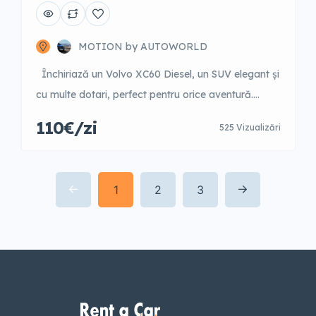
Geartronic
MOTION by AUTOWORLD
Închiriază un Volvo XC60 Diesel, un SUV elegant și
cu multe dotari, perfect pentru orice aventură.
Acest model îți oferă confort superior și un interior
110€/zi
525 Vizualizări
premium, ideal pentru călătorii lungi. Echipat cu
tehnologie de ultimă generație, inclusiv sistem de
navigație și conectivitate Bluetooth, vei avea tot ce
1
2
3
îți trebuie la îndemână. Motorul diesel performant
[…]