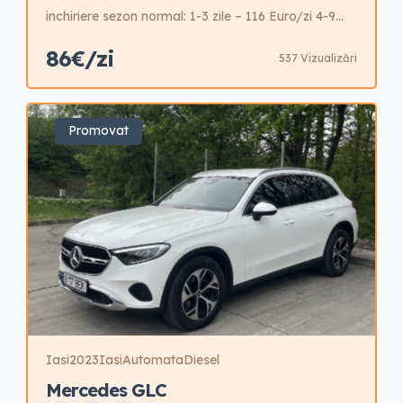
inchiriere sezon normal: 1-3 zile – 116 Euro/zi 4-9
zile – 106 Euro/zi 10-15 zile – 96 Euro/zi +16 zile –
86€/zi
537 Vizualizări
86 Euro/zi Garantie: 1200 Euro Este posibila
inchirierea cu garantie redusa cost aditional pe zi.
Promovat
Iasi
2023
Iasi
Automata
Diesel
Mercedes GLC