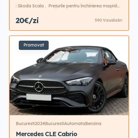
: Skoda Scala . Prețurile pentru închirierea mașinilor
sunt dinamice și variază în funcție de sezon, tipul de
20€/zi
590 Vizualizări
vehicul și durata închirierii. În extra-sezon, tarifele
sunt mai mici, crescând progresiv în sezonul mediu
și atingând un maxim în sezonul de vârf. Vă
Promovat
recomandăm să verificați disponibilitatea și […]
Bucuresti
2024
Bucuresti
Automata
Benzina
Mercedes CLE Cabrio