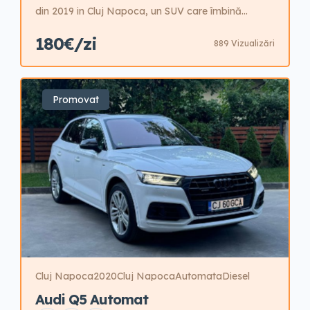
din 2019 in Cluj Napoca, un SUV care îmbină
performanța de vârf cu confortul rafinat. Dotat cu
180€/zi
889 Vizualizări
un motor robust, acest vehicul oferă o experiență
de condus dinamică, perfectă atât pentru aventuri
pe drumurile off-road, cât și pentru călătorii urbane
Promovat
elegante. Interiorul său sofisticat este echipat cu
[…]
Cluj Napoca
2020
Cluj Napoca
Automata
Diesel
Audi Q5 Automat