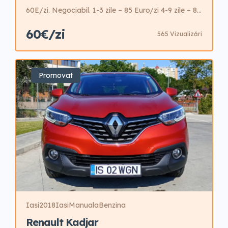
60E/zi. Negociabil. 1-3 zile – 85 Euro/zi 4-9 zile – 80
Euro/zi 10-15 zile – 75 Euro/zi 16-21 zile – 70
60€/zi
565 Vizualizări
Euro/zi 22-30 zile – 65 Euro/zi +31 zile – 60 Euro/zi
Garantie 500 Euro Posibilitate fara garantie cu un
cost suplimentar pe zi.
Promovat
Iasi
2018
Iasi
Manuala
Benzina
Renault Kadjar