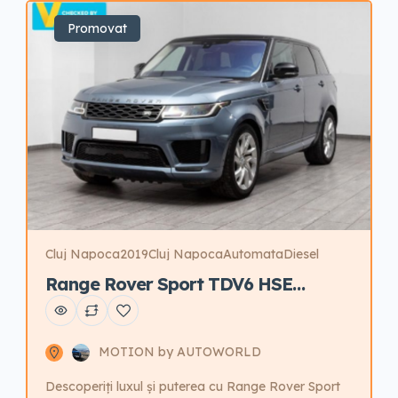
Promovat
Cluj Napoca
2019
Cluj Napoca
Automata
Diesel
Range Rover Sport TDV6 HSE
Automat
MOTION by AUTOWORLD
Descoperiți luxul și puterea cu Range Rover Sport