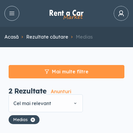
Acasă
Rezultate căutare
Medias
Mai multe filtre
2
Rezultate
Anunturi
Cel mai relevant
Medias