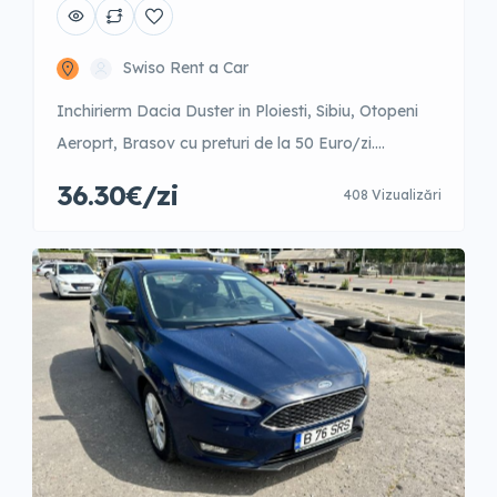
Swiso Rent a Car
Inchirierm Dacia Duster in Ploiesti, Sibiu, Otopeni
Aeroprt, Brasov cu preturi de la 50 Euro/zi.
Negociabil in functie de perioada anului. 1-5 zile –
36.30€/zi
408 Vizualizări
50 EUR/zi 6-12 zile- 46.2 EUR/zi 13-25 zile- 42.9
EUR/zi 26-31 zile- 39.6 EUR/zi 31+ zile- 36.3 EUR/zi
Garantie 250 EUR sau Garantie premium: full casco
1-5 zile – 15 EUR/zi + 50 […]