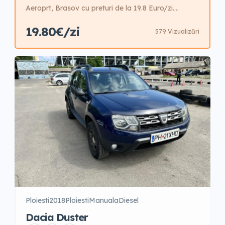
Aeroprt, Brasov cu preturi de la 19.8 Euro/zi.
Negociabil in functie de perioada anului. 1-5 zile –
19.80€/zi
579 Vizualizări
33 EUR/zi 6-12 zile- 29.7 EUR/zi 13-25 zile- 26.4
EUR/zi 26-31 zile- 23.1 EUR/zi 31+ zile- 19.8 EUR/zi
Garantie 250 EUR sau Garantie premium: full casco
1-5 zile – 15 EUR/zi + […]
Ploiesti
2018
Ploiesti
Manuala
Diesel
Dacia Duster