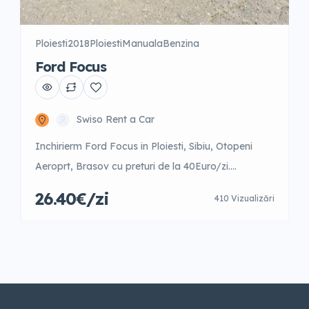
Ploiesti
2018
Ploiesti
Manuala
Benzina
Ford Focus
Swiso Rent a Car
Inchirierm Ford Focus in Ploiesti, Sibiu, Otopeni
Aeroprt, Brasov cu preturi de la 40Euro/zi.
Negociabil in functie de perioada anului. 1-5 zile –
26.40€/zi
410 Vizualizări
40 EUR/zi 6-12 zile- 36.3 EUR/zi 13-25 zile- 35.2
EUR/zi 26-31 zile- 29.7 EUR/zi 31+ zile- 26.4 EUR/zi
Garantie 250 EUR sau Garantie premium: full casco
1-5 zile – 15 EUR/zi + […]