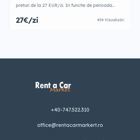
preturi de la 27 EUR/zi. In functie de perioada
anului. 1-3 zile – 40 EUR/zi 4-7 zile- 37 EUR/zi 8-14
27€/zi
454 Vizualizări
zile- 34 EUR/zi 15-21 zile- 31 EUR/zi 22-30 zile- 29
EUR/zi 31+ zile- 27 EUR/zi GARANTIE- 600 EUR
Preturile afisate sunt Informative, pentru o
rezervare sau mai […]
+40-747.522.310
office@rentacarmarkert.ro