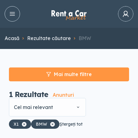
Acasă
Rezultate căutare
BMW
Mai multe filtre
1
Rezultate
Anunturi
Cel mai relevant
X1
BMW
Ștergeți tot