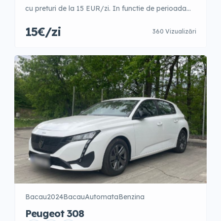
cu preturi de la 15 EUR/zi. In functie de perioada
anului. 1-3 zile – 25 EUR/zi 4-7 zile- 23 EUR/zi 8-14
15€/zi
360 Vizualizări
zile- 21 EUR/zi 15-21 zile- 19 EUR/zi 22-30 zile- 17.5
EUR/zi 31+ zile- 15.5 EUR/zi GARANTIE- 300 EUR
Preturile afisate sunt Informative, pentru o
rezervare sau mai […]
Bacau
2024
Bacau
Automata
Benzina
Peugeot 308