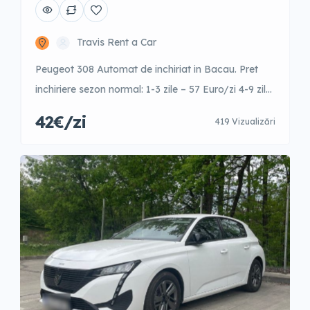
Travis Rent a Car
Peugeot 308 Automat de inchiriat in Bacau. Pret
inchiriere sezon normal: 1-3 zile – 57 Euro/zi 4-9 zile
– 52 Euro/zi 10-15 zile – 46 Euro/zi +16 zile – 42
42€/zi
419 Vizualizări
Euro/zi Garantie: 500 Euro Este posibila inchirierea
cu garantie redusa cu un cost aditional pe zi.