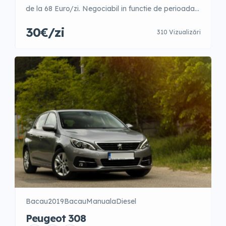
de la 68 Euro/zi. Negociabil in functie de perioada
anului. 1-3 zile – 42 Euro/zi 4-9 zile – 40 Euro/zi 10-
30€/zi
310 Vizualizări
15 zile – 35 Euro/zi 16-21 zile – 31 Euro/zi 22-30 zile
– 31 Euro/zi +31 zile – 30 Euro/zi Garantie 300 Euro
Posibilitate fara garantie cu […]
Bacau
2019
Bacau
Manuala
Diesel
Peugeot 308