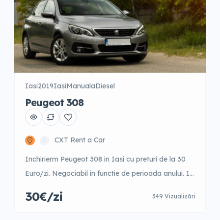
Iasi
2019
Iasi
Manuala
Diesel
Peugeot 308
CXT Rent a Car
Inchirierm Peugeot 308 in Iasi cu preturi de la 30
Euro/zi. Negociabil in functie de perioada anului. 1-
3 zile – 42 Euro/zi 4-9 zile – 40 Euro/zi 10-15 zile –
30€/zi
349 Vizualizări
35 Euro/zi 16-21 zile – 31 Euro/zi 22-30 zile – 31
Euro/zi +31 zile – 30 Euro/zi Garantie 500 Euro