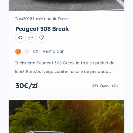
Iasi
2018
Iasi
Manuala
Diesel
Peugeot 308 Break
CXT Rent a Car
Inchirierm Peugeot 308 Break in Iasi cu preturi de
la 68 Euro/zi. Negociabil in functie de perioada
anului. 1-3 zile – 42 Euro/zi 4-9 zile – 40 Euro/zi 10-
30€/zi
339 Vizualizări
15 zile – 35 Euro/zi 16-21 zile – 31 Euro/zi 22-30 zile
– 31 Euro/zi +31 zile – 30 Euro/zi Garantie 300 Euro
Posibilitate fara garantie cu […]