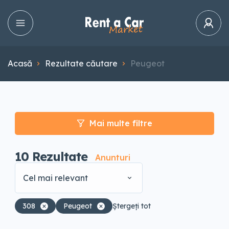
Acasă
Rezultate căutare
Peugeot
Mai multe filtre
10
Rezultate
Anunturi
Cel mai relevant
308
Peugeot
Ștergeți tot