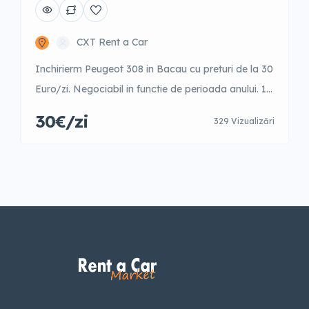
CXT Rent a Car
Inchirierm Peugeot 308 in Bacau cu preturi de la 30
Euro/zi. Negociabil in functie de perioada anului. 1-
3 zile – 42 Euro/zi 4-9 zile – 40 Euro/zi 10-15 zile –
30€/zi
329 Vizualizări
35 Euro/zi 16-21 zile – 31 Euro/zi 22-30 zile – 31
Euro/zi +31 zile – 30 Euro/zi Garantie 500 Euro
Posibilitate fara garantie cu un […]