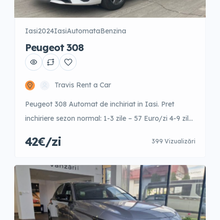
Iasi
2024
Iasi
Automata
Benzina
Peugeot 308
Travis Rent a Car
Peugeot 308 Automat de inchiriat in Iasi. Pret
inchiriere sezon normal: 1-3 zile – 57 Euro/zi 4-9 zile
– 52 Euro/zi 10-15 zile – 46 Euro/zi +16 zile – 42
42€/zi
399 Vizualizări
Euro/zi Garantie: 500 Euro Este posibila inchirierea
cu garantie redusa cu un cost aditional pe zi.