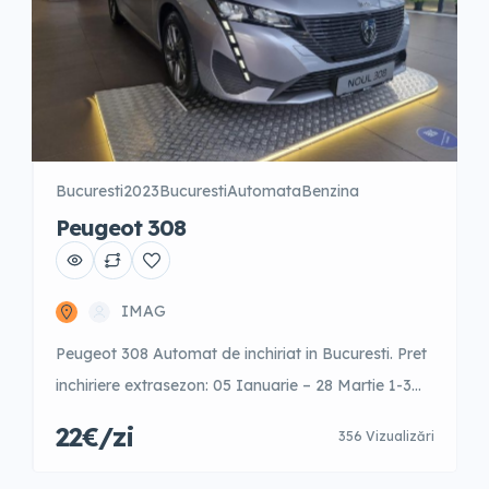
Bucuresti
2023
Bucuresti
Automata
Benzina
Peugeot 308
IMAG
Peugeot 308 Automat de inchiriat in Bucuresti. Pret
inchiriere extrasezon: 05 Ianuarie – 28 Martie 1-3
zile – 26 Euro/zi 4-7 zile – 25 Euro/zi 8-14 zile – 24
22€/zi
356 Vizualizări
Euro/zi 15-30 zile – 23 Euro/zi +30 zile – 22 Euro/zi
Preturi inchiriere in sezon intermediar: 29 Martie – 28