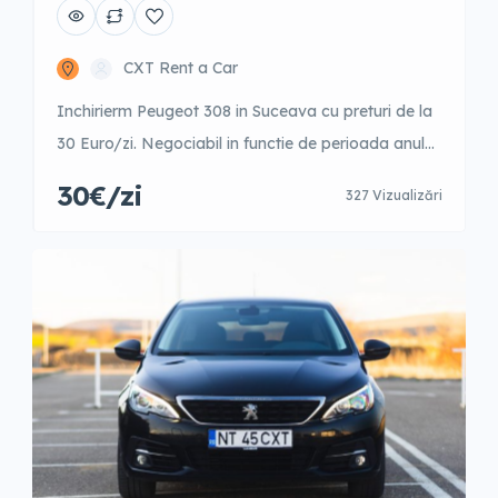
CXT Rent a Car
Inchirierm Peugeot 308 in Suceava cu preturi de la
30 Euro/zi. Negociabil in functie de perioada anului.
1-3 zile – 42 Euro/zi 4-9 zile – 40 Euro/zi 10-15 zile –
30€/zi
327 Vizualizări
35 Euro/zi 16-21 zile – 31 Euro/zi 22-30 zile – 31
Euro/zi +31 zile – 30 Euro/zi Garantie 500 Euro
Posibilitate fara garantie cu un […]