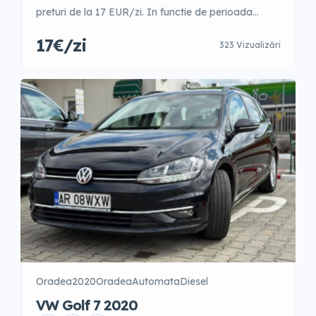
preturi de la 17 EUR/zi. In functie de perioada
anului. 1-3 zile – 28 EUR/zi 4-7 zile- 26 EUR/zi 8-14
17€/zi
323 Vizualizări
zile- 24 EUR/zi 15-21 zile- 22 EUR/zi 22-30 zile- 19
EUR/zi 31+ zile- 17 EUR/zi GARANTIE- 300 EUR
Preturile afisate sunt Informative, pentru o
rezervare sau […]
Oradea
2020
Oradea
Automata
Diesel
VW Golf 7 2020