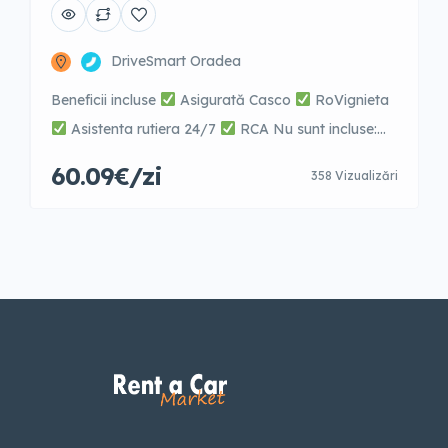
DriveSmart Oradea
Beneficii incluse
Asigurată Casco
RoVignieta
Asistenta rutiera 24/7
RCA Nu sunt incluse:
combustibilul, parcarile platite, taxe de trecere pod,
60.09€/zi
358 Vizualizări
sau vigniete in alte tari.