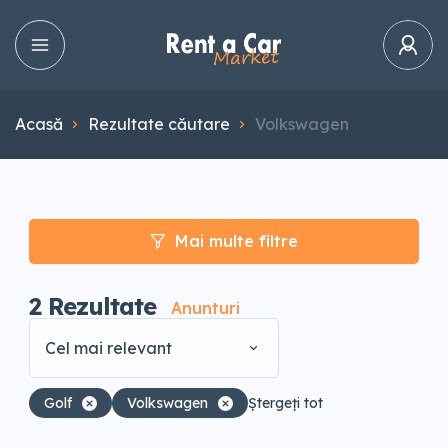
Acasă
Rezultate căutare
Volkswagen
Mai multe filtre
2
Rezultate
Anunturi
Cel mai relevant
Golf
Volkswagen
Ștergeți tot