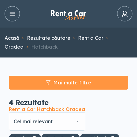
Acasă
Rezultate căutare
Rent a Car
Oradea
Hatchback
Mai multe filtre
4
Rezultate
Rent a Car Hatchback Oradea
Cel mai relevant