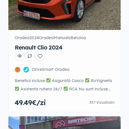
Oradea
2024
Oradea
Manuala
Benzina
Renault Clio 2024
DriveSmart Oradea
Beneficii incluse
Asigurată Casco
RoVignieta
Asistenta rutiera 24/7
RCA Nu sunt incluse:
combustibilul, parcarile platite, taxe de trecere pod,
49.49€/zi
357 Vizualizări
sau vigniete in alte tari.