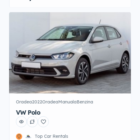
Oradea
2022
Oradea
Manuala
Benzina
VW Polo
Top Car Rentals