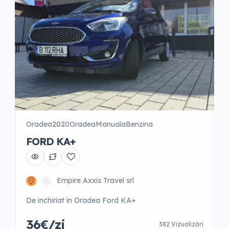
Oradea
2020
Oradea
Manuala
Benzina
FORD KA+
Empire Axxis Travel srl
De inchiriat in Oradea Ford KA+
36€/zi
382 Vizualizări