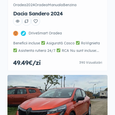
Oradea
2024
Oradea
Manuala
Benzina
Dacia Sandero 2024
DriveSmart Oradea
Beneficii incluse
Asigurată Casco
RoVignieta
Asistenta rutiera 24/7
RCA Nu sunt incluse:
combustibilul, parcarile platite, taxe de trecere pod,
49.49€/zi
390 Vizualizări
sau vigniete in alte tari.