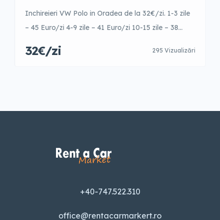
Inchireieri VW Polo in Oradea de la 32€/zi. 1-3 zile
– 45 Euro/zi 4-9 zile – 41 Euro/zi 10-15 zile – 38
Euro/zi 16-21 zile – 35 Euro/zi 22-30 zile – 35
32€/zi
295 Vizualizări
Euro/zi +31 zile – 32 Euro/zi Garantie 500 Euro
Posibilitate fara garantie cu un cost suplimentar pe
zi.
+40-747.522.310
office@rentacarmarkert.ro