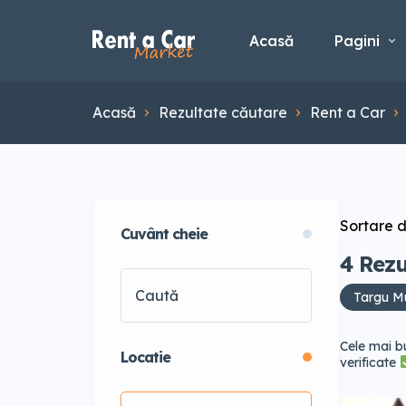
Acasă
Pagini
Acasă
Rezultate căutare
Rent a Car
Sortare 
Cuvânt cheie
4
Rezu
Targu M
Cele mai b
Locatie
verificate