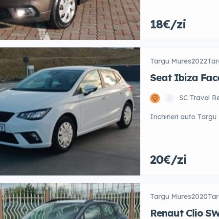
18€/zi
Targu Mures
2022
Tar
Seat Ibiza Face
SC Travel R
Inchirieri auto Targu
20€/zi
Targu Mures
2020
Tar
Renaut Clio S