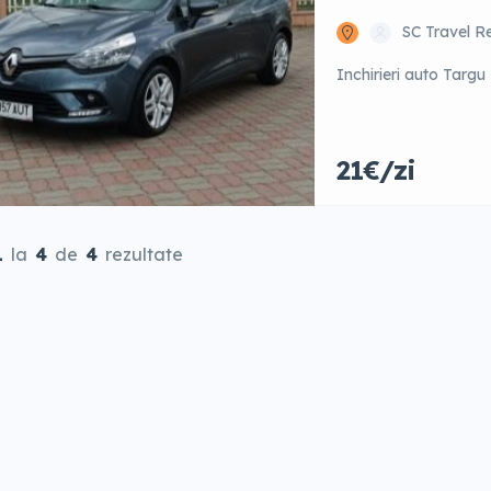
SC Travel R
Inchirieri auto Targu
21€/zi
1
la
4
de
4
rezultate