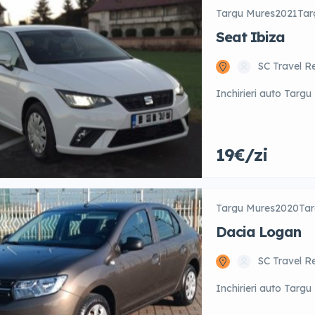
Targu Mures
2021
Tar
Seat Ibiza
SC Travel R
Inchirieri auto Targu
19€/zi
Targu Mures
2020
Tar
Dacia Logan
SC Travel R
Inchirieri auto Targ