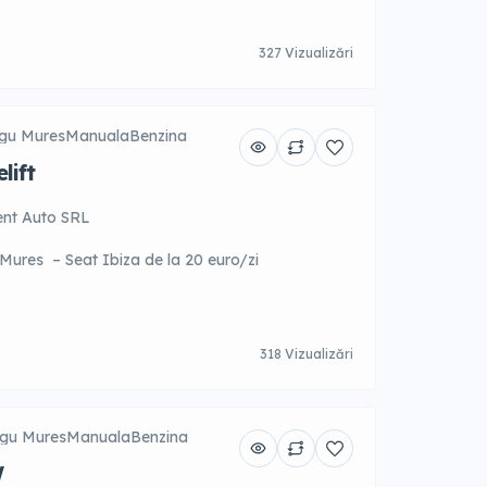
327 Vizualizări
gu Mures
Manuala
Benzina
lift
ent Auto SRL
 Mures – Seat Ibiza de la 20 euro/zi
318 Vizualizări
gu Mures
Manuala
Benzina
W