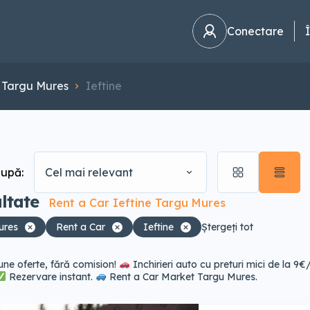
Conectare
Targu Mures
Ieftine
după:
Cel mai relevant
ltate
Rent a Car Ieftine Targu Mures
ures
Rent a Car
Ieftine
Ștergeți tot
une oferte, fără comision!
Inchirieri auto cu preturi mici de la 9€/
Rezervare instant.
Rent a Car Market Targu Mures.