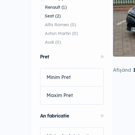
Renault
(1)
Seat
(2)
Alfa Romeo
(0)
Aston Martin
(0)
Audi
(0)
Bentley
(0)
Pret
BMW
(0)
Bugatti
(0)
Afișând
Chevrolet
(0)
Citroen
(0)
Dodge
(0)
Ferrari
(0)
Fiat
(0)
An fabricatie
Ford
(0)
Honda
(0)