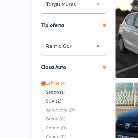
Targu Mures
Tip oferta
Rent a Car
Clasa Auto
Ieftine
(4)
Sedan
(1)
SUV
(2)
Autorulote
(0)
Break
(0)
Cabrio
(0)
Coupe
(0)