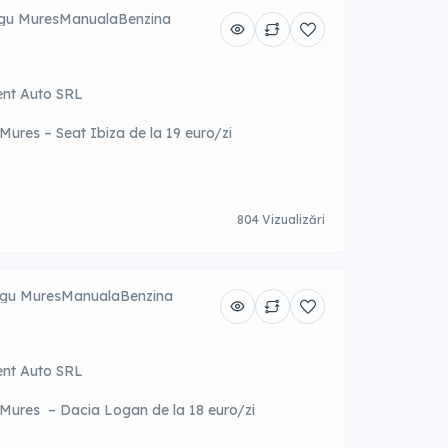
gu Mures
Manuala
Benzina
ent Auto SRL
 Mures – Seat Ibiza de la 19 euro/zi
804 Vizualizări
gu Mures
Manuala
Benzina
ent Auto SRL
u Mures – Dacia Logan de la 18 euro/zi