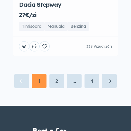
Dacia Stepway
27€/zi
Timisoara
Manuala
Benzina
339 Vizualizări
1
2
...
4