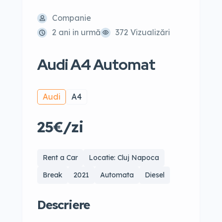
Companie
2 ani in urmă
372 Vizualizări
Audi A4 Automat
Audi
A4
25€/zi
Rent a Car
Locatie: Cluj Napoca
Break
2021
Automata
Diesel
Descriere