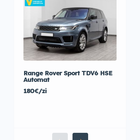
Range Rover Sport TDV6 HSE
Audi
Automat
35€/
180€/zi