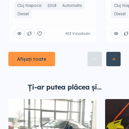
Cluj Napoca
2018
Automata
Cluj N
Diesel
Diesel
453 Vizualizări
Afișați toate
Ți-ar putea plăcea și...