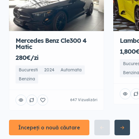
Mercedes Benz Cle300 4
Lambo
Matic
1,800€
280€/zi
Bucures
Bucuresti
2024
Automata
Benzin
Benzina
647 Vizualizări
Începeți o nouă căutare