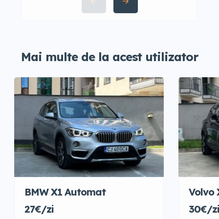
Mai multe de la acest utilizator
BMW X1 Automat
Volvo
27€/zi
30€/z