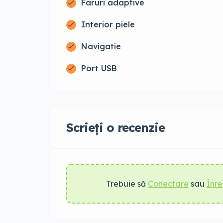
Faruri adaptive
Interior piele
Navigatie
Port USB
Scrieți o recenzie
Trebuie să
Conectare
sau
Înre