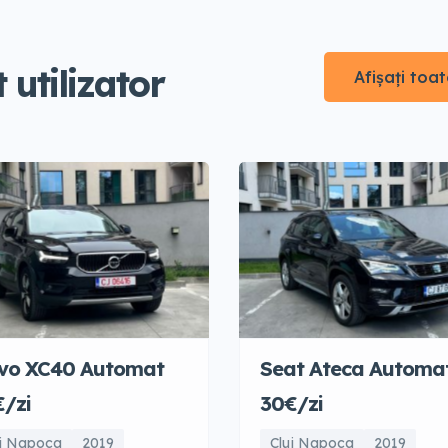
 utilizator
Afișați toa
lvo XC40 Automat
Seat Ateca Automa
/zi
30€/zi
uj Napoca
2019
Cluj Napoca
2019