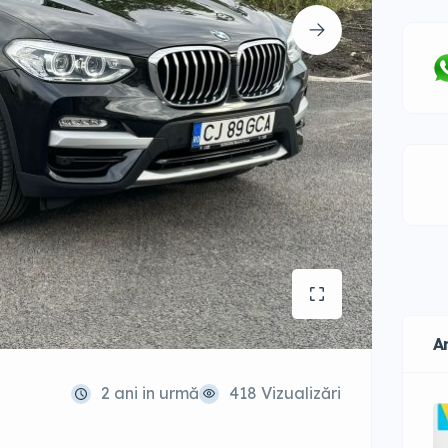
A
2 ani in urmă
418 Vizualizări