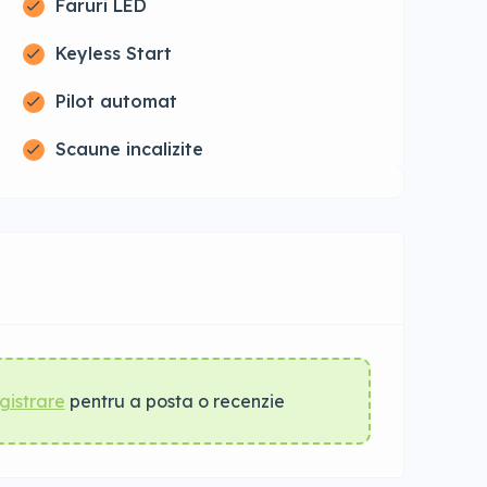
Faruri LED
Keyless Start
Pilot automat
Scaune incalizite
gistrare
pentru a posta o recenzie