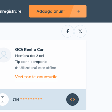
Înregistrare
Adaugă anunț
GCA Rent a Car
Membru de: 2 ani
tip cont: companie
Utilizatorul este offline
Vezi toate anunțurile
754
* * * * * * * * *