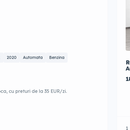
x
2020
Automata
Benzina
R
A
1
a, cu preturi de la 35 EUR/zi.
1