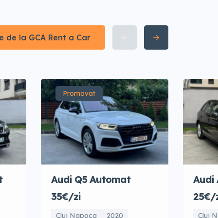
te de la GCA Rent a Car
Promovat
t
Audi Q5 Automat
Audi
35€/zi
25€/z
Cluj Napoca
2020
Cluj 