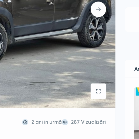
A
2 ani in urmă
287 Vizualizări