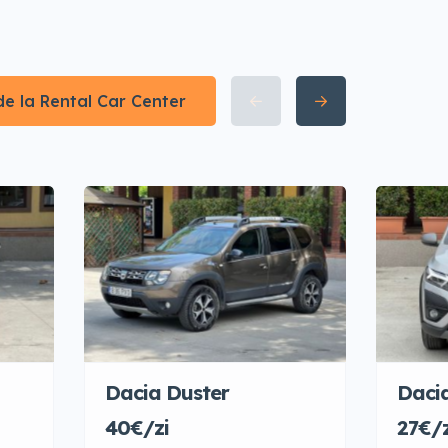
 de la Rental Car Center
Dacia Duster
Daci
40€/zi
27€/z