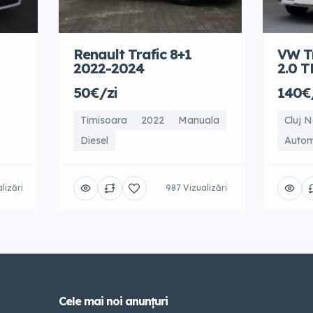
Renault Trafic 8+1
VW Tr
2022-2024
2.0 
50€/zi
140€
Timisoara
2022
Manuala
Cluj 
Diesel
Auto
lizări
987 Vizualizări
Cele mai noi anunțuri