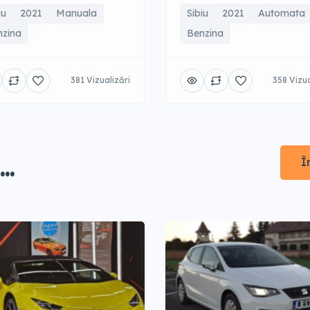
iu
2021
Manuala
Sibiu
2021
Automata
nzina
Benzina
381 Vizualizări
358 Vizua
..
Î