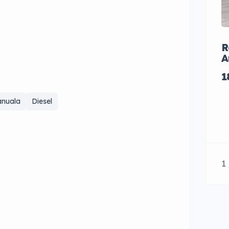
R
A
1
nuala
Diesel
1