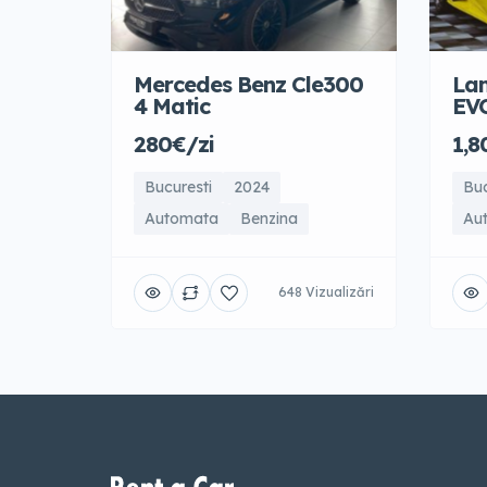
Mercedes Benz Cle300
La
4 Matic
EV
280€/zi
1,8
Bucuresti
2024
Buc
Automata
Benzina
Au
648 Vizualizări