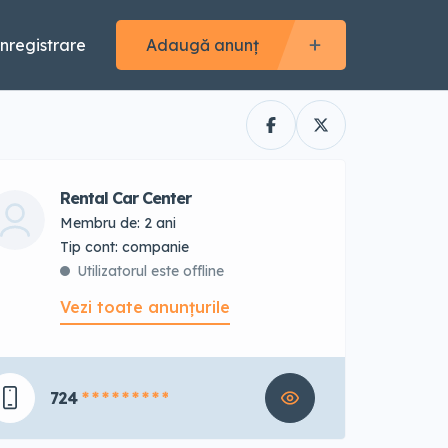
Înregistrare
Adaugă anunț
Rental Car Center
Membru de: 2 ani
tip cont: companie
Utilizatorul este offline
Vezi toate anunțurile
724
* * * * * * * * *