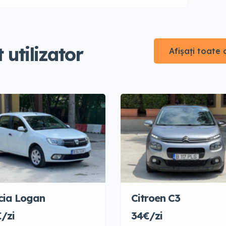
 utilizator
Afișați toate
cia Logan
Citroen C3
/zi
34€/zi