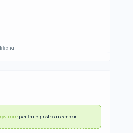
itional.
gistrare
pentru a posta o recenzie