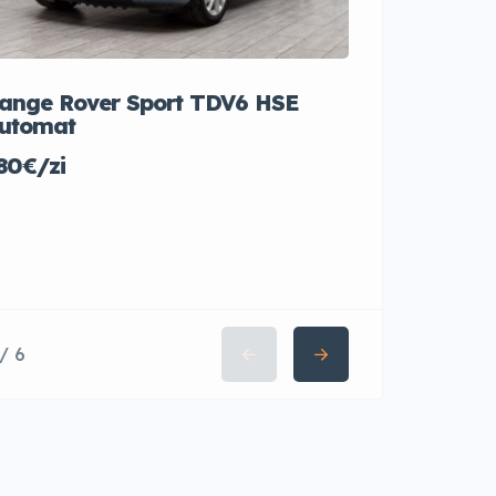
ange Rover Sport TDV6 HSE
Audi Q5 A
utomat
35€/zi
80€/zi
 / 6