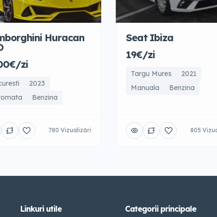
mborghini Huracan
Seat Ibiza
O
19€/zi
00€/zi
Targu Mures
2021
uresti
2023
Manuala
Benzina
tomata
Benzina
780 Vizualizări
805 Vizua
Linkuri utile
Categorii principale