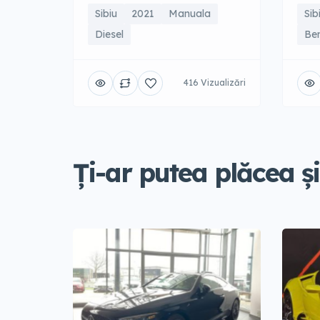
Sibiu
2021
Manuala
Sib
Diesel
Be
416 Vizualizări
Ți-ar putea plăcea și.