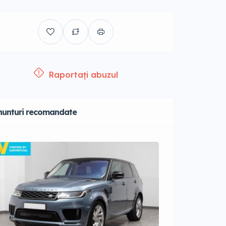
Raportați abuzul
nunturi recomandate