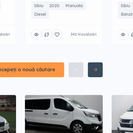
Sibiu
2020
Manuala
Sibiu
Diesel
Benzi
lizări
342 Vizualizări
ncepeți o nouă căutare