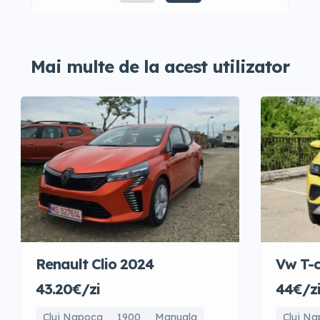
Mai multe de la acest utilizator
Renault Clio 2024
Vw T-c
43.20€/zi
44€/z
Cluj Napoca
1900
Manuala
Cluj N