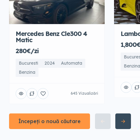
Mercedes Benz Cle300 4
Lambo
Matic
1,800€
280€/zi
Bucures
Bucuresti
2024
Automata
Benzin
Benzina
645 Vizualizări
Începeți o nouă căutare