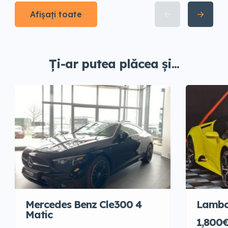
Afișați toate
Ți-ar putea plăcea și...
Mercedes Benz Cle300 4
Lambo
Matic
1,800€