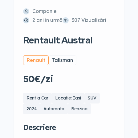
Companie
2 ani in urmă
307 Vizualizări
Rentault Austral
Renault
Talisman
50€/zi
Rent a Car
Locatie: Iasi
SUV
2024
Automata
Benzina
Descriere