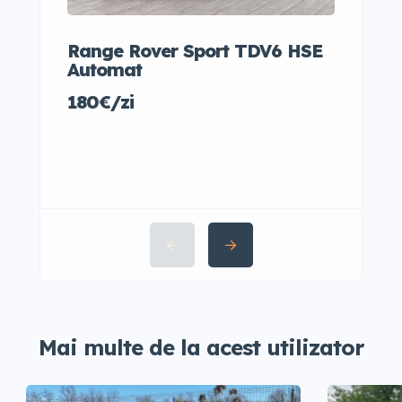
Range Rover Sport TDV6 HSE
Audi
Automat
35€/
180€/zi
Mai multe de la acest utilizator