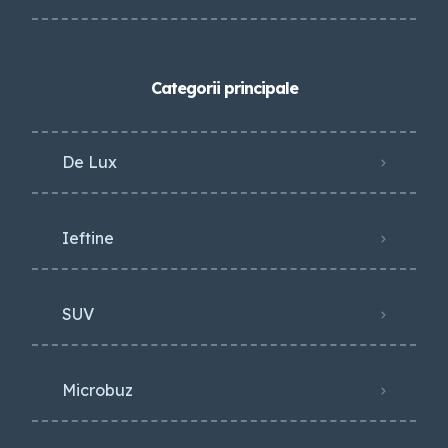
Categorii principale
De Lux
Ieftine
SUV
Microbuz