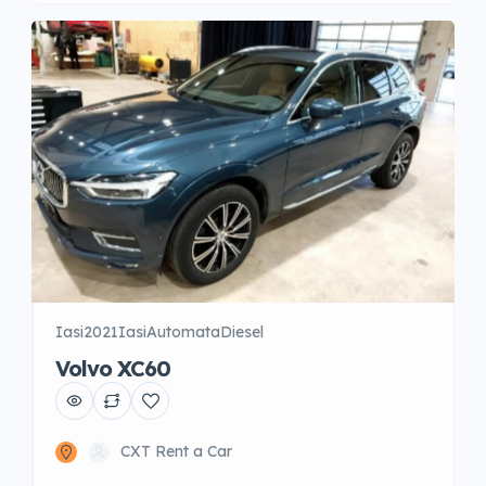
cost aditional pe zi.
Iasi
2021
Iasi
Automata
Diesel
Volvo XC60
CXT Rent a Car