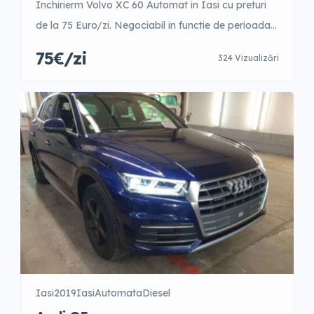
Inchirierm Volvo XC 60 Automat in Iasi cu preturi
de la 75 Euro/zi. Negociabil in functie de perioada
anului. 1-3 zile – 99 Euro/zi 4-9 zile – 94 Euro/zi 10-
75€/zi
324 Vizualizări
15 zile – 92 Euro/zi 16-21 zile – 89 Euro/zi 22-30 zile
– 84 Euro/zi +31 zile – 75 Euro/zi Garantie 500 Euro
Posibilitate fara garantie […]
Iasi
2019
Iasi
Automata
Diesel