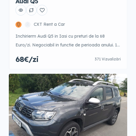
Audi Q5
CXT Rent a Car
Inchirierm Audi Q5 in Iasi cu preturi de la 68
Euro/zi. Negociabil in functie de perioada anului. 1-
3 zile – 98 Euro/zi 4-9 zile – 95 Euro/zi 10-15 zile –
68€/zi
371 Vizualizări
84 Euro/zi 16-21 zile – 75 Euro/zi 22-30 zile – 70
Euro/zi +31 zile – 68 Euro/zi Garantie 500 Euro
Posibilitate fara garantie cu un […]