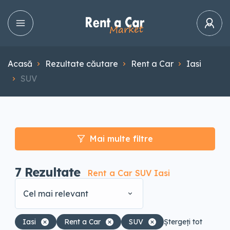
Acasă
Rezultate căutare
Rent a Car
Iasi
SUV
Mai multe filtre
7
Rezultate
Rent a Car SUV Iasi
Cel mai relevant
Iasi
Rent a Car
SUV
Ștergeți tot