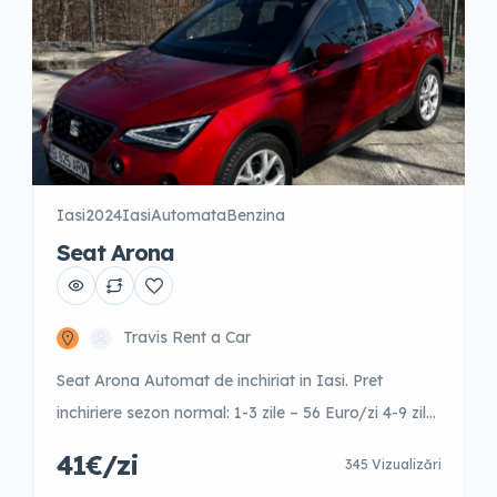
Iasi
2024
Iasi
Automata
Benzina
Seat Arona
Travis Rent a Car
Seat Arona Automat de inchiriat in Iasi. Pret
inchiriere sezon normal: 1-3 zile – 56 Euro/zi 4-9 zile
– 51 Euro/zi 10-15 zile – 46 Euro/zi +16 zile – 41
41€/zi
345 Vizualizări
Euro/zi Este posibila inchirierea cu garantie redusa