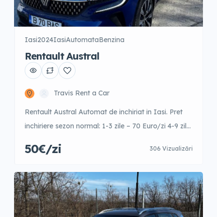
Iasi
2024
Iasi
Automata
Benzina
Rentault Austral
Travis Rent a Car
Rentault Austral Automat de inchiriat in Iasi. Pret
inchiriere sezon normal: 1-3 zile – 70 Euro/zi 4-9 zile
– 62 Euro/zi 10-15 zile – 57 Euro/zi +16 zile – 50
50€/zi
306 Vizualizări
Euro/zi Garantie: 600 Euro Este posibila inchirierea
cu garantie redusa cost aditional pe zi.