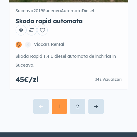
Suceava
2019
Suceava
Automata
Diesel
Skoda rapid automata
Viocars Rental
Skoda Rapid 1,4 L diesel automata de inchiriat in
Suceava.
45€/zi
342 Vizualizări
1
2