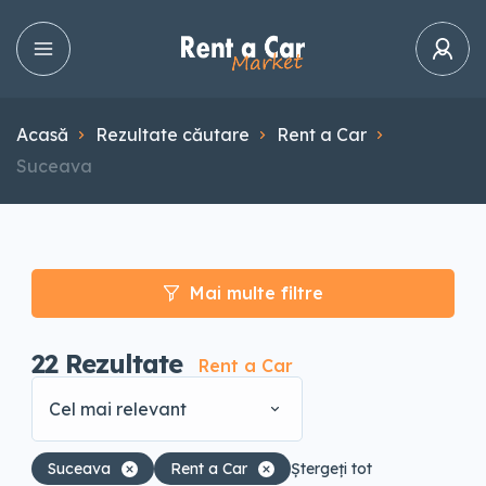
Acasă
Rezultate căutare
Rent a Car
Suceava
Mai multe filtre
22
Rezultate
Rent a Car
Cel mai relevant
Suceava
Rent a Car
Ștergeți tot