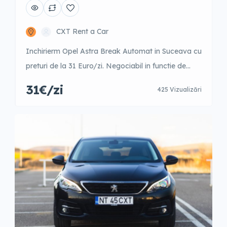
CXT Rent a Car
Inchirierm Opel Astra Break Automat in Suceava cu
preturi de la 31 Euro/zi. Negociabil in functie de
perioada anului. 1-3 zile – 48 Euro/zi 4-9 zile – 44
31€/zi
425 Vizualizări
Euro/zi 10-15 zile – 37 Euro/zi 16-21 zile – 33 Euro/zi
22-30 zile – 32 Euro/zi +31 zile – 31 Euro/zi Garantie
300 Euro Posibilitate fara garantie […]