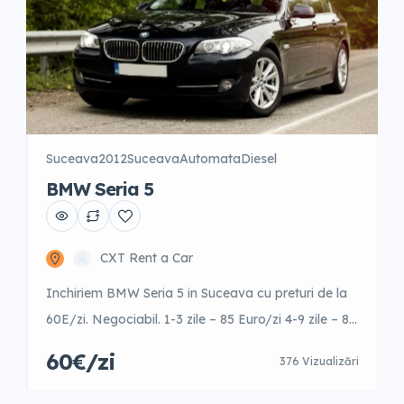
Suceava
2012
Suceava
Automata
Diesel
BMW Seria 5
CXT Rent a Car
Inchiriem BMW Seria 5 in Suceava cu preturi de la
60E/zi. Negociabil. 1-3 zile – 85 Euro/zi 4-9 zile – 80
Euro/zi 10-15 zile – 75 Euro/zi 16-21 zile – 70
60€/zi
376 Vizualizări
Euro/zi 22-30 zile – 65 Euro/zi +31 zile – 60 Euro/zi
Garantie 500 Euro Posibilitate fara garantie cu un