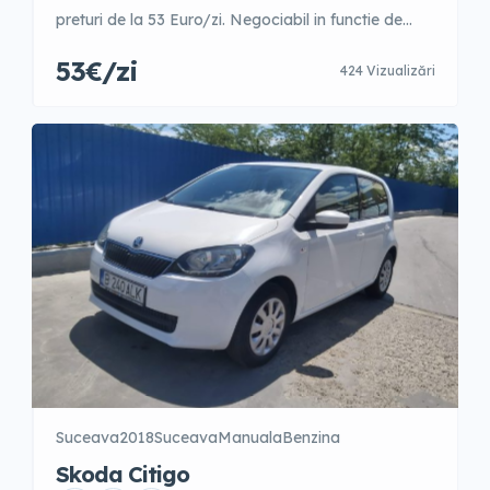
preturi de la 53 Euro/zi. Negociabil in functie de
perioada anului. 1-3 zile – 70 Euro/zi 4-9 zile – 65
53€/zi
424 Vizualizări
Euro/zi 10-15 zile – 62 Euro/zi 16-21 zile – 60
Euro/zi 22-30 zile – 55 Euro/zi +31 zile – 53 Euro/zi
Garantie 500 Euro Posibilitate fara […]
Suceava
2018
Suceava
Manuala
Benzina
Skoda Citigo