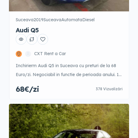
Suceava
2019
Suceava
Automata
Diesel
Audi Q5
CXT Rent a Car
Inchirierm Audi Q5 in Suceava cu preturi de la 68
Euro/zi. Negociabil in functie de perioada anului. 1-
3 zile – 98 Euro/zi 4-9 zile – 95 Euro/zi 10-15 zile –
68€/zi
378 Vizualizări
84 Euro/zi 16-21 zile – 75 Euro/zi 22-30 zile – 70
Euro/zi +31 zile – 68 Euro/zi Garantie 500 Euro
Posibilitate fara garantie cu un […]