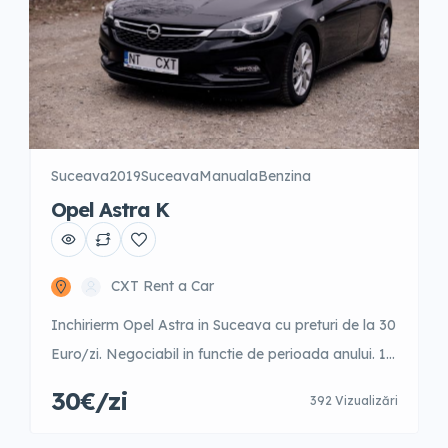
Suceava
2019
Suceava
Manuala
Benzina
Opel Astra K
CXT Rent a Car
Inchirierm Opel Astra in Suceava cu preturi de la 30
Euro/zi. Negociabil in functie de perioada anului. 1-
3 zile – 42 Euro/zi 4-9 zile – 40 Euro/zi 10-15 zile –
30€/zi
392 Vizualizări
35 Euro/zi 16-21 zile – 31 Euro/zi 22-30 zile – 31
Euro/zi +31 zile – 30 Euro/zi Garantie 300 Euro