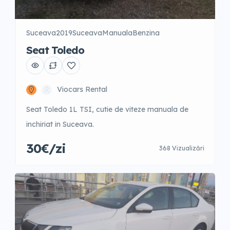
Suceava
2019
Suceava
Manuala
Benzina
Seat Toledo
Viocars Rental
Seat Toledo 1L TSI, cutie de viteze manuala de
inchiriat in Suceava.
30€/zi
368 Vizualizări