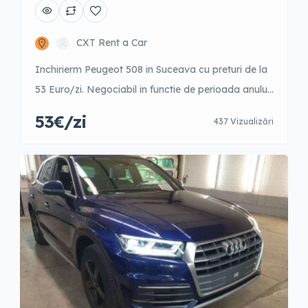
CXT Rent a Car
Inchirierm Peugeot 508 in Suceava cu preturi de la
53 Euro/zi. Negociabil in functie de perioada anului.
1-3 zile – 70 Euro/zi 4-9 zile – 65 Euro/zi 10-15 zile –
53€/zi
437 Vizualizări
62 Euro/zi 16-21 zile – 60 Euro/zi 22-30 zile – 55
Euro/zi +31 zile – 53 Euro/zi Garantie 500 Euro
Posibilitate fara garantie cu un […]