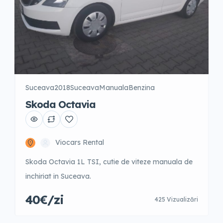
Suceava
2018
Suceava
Manuala
Benzina
Skoda Octavia
Viocars Rental
Skoda Octavia 1L TSI, cutie de viteze manuala de
inchiriat in Suceava.
40€/zi
425 Vizualizări