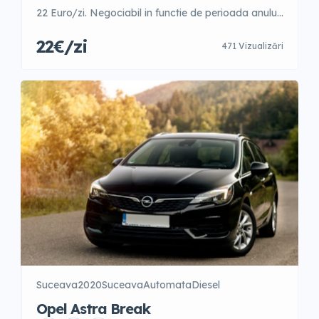
22 Euro/zi. Negociabil in functie de perioada anului.
1-3 zile – 35 Euro/zi 4-9 zile – 30 Euro/zi 10-15 zile –
22€/zi
471 Vizualizări
28 Euro/zi 16-21 zile – 26 Euro/zi 22-30 zile – 23
Euro/zi +31 zile – 22 Euro/zi Garantie 300 Euro
Posibilitate fara garantie cu un […]
Suceava
2020
Suceava
Automata
Diesel
Opel Astra Break