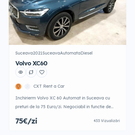
Suceava
2021
Suceava
Automata
Diesel
Volvo XC60
CXT Rent a Car
Inchirierm Volvo XC 60 Automat in Suceava cu
preturi de la 75 Euro/zi. Negociabil in functie de
perioada anului. 1-3 zile – 99 Euro/zi 4-9 zile – 94
75€/zi
433 Vizualizări
Euro/zi 10-15 zile – 92 Euro/zi 16-21 zile – 89 Euro/zi
22-30 zile – 84 Euro/zi +31 zile – 75 Euro/zi Garantie