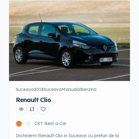
500 Euro Posibilitate fara garantie […]
Suceava
2018
Suceava
Manuala
Benzina
Renault Clio
CXT Rent a Car
Inchirierm Renault Clio in Suceava cu preturi de la