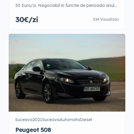
30 Euro/zi. Negociabil in functie de perioada anului.
1-3 zile – 42 Euro/zi 4-9 zile – 40 Euro/zi 10-15 zile –
30€/zi
324 Vizualizări
35 Euro/zi 16-21 zile – 31 Euro/zi 22-30 zile – 31
Euro/zi +31 zile – 30 Euro/zi Garantie 500 Euro
Posibilitate fara garantie cu un […]
Suceava
2021
Suceava
Automata
Diesel
Peugeot 508