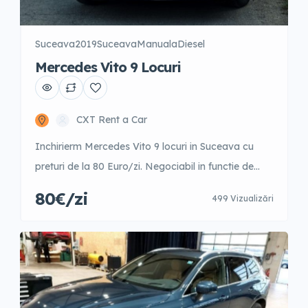
Suceava
2019
Suceava
Manuala
Diesel
Mercedes Vito 9 Locuri
CXT Rent a Car
Inchirierm Mercedes Vito 9 locuri in Suceava cu
preturi de la 80 Euro/zi. Negociabil in functie de
perioada anului. 1-3 zile – 100 Euro/zi 4-9 zile – 95
80€/zi
499 Vizualizări
Euro/zi 10-15 zile – 93 Euro/zi 16-21 zile – 90
Euro/zi 22-30 zile – 85 Euro/zi +31 zile – 80 Euro/zi
Garantie 500 Euro Posibilitate fara garantie […]