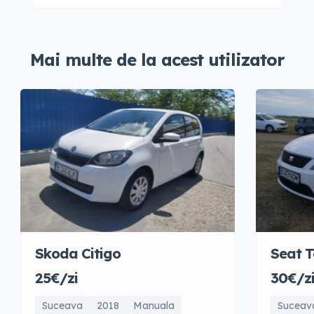
Mai multe de la acest utilizator
Skoda Citigo
Seat T
25€/zi
30€/z
Suceava
2018
Manuala
Suceav