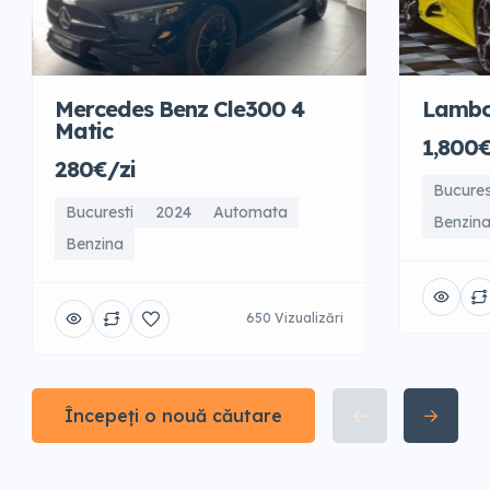
Mercedes Benz Cle300 4
Lambo
Matic
1,800€
280€/zi
Bucures
Bucuresti
2024
Automata
Benzin
Benzina
650 Vizualizări
Începeți o nouă căutare