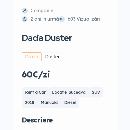
Companie
2 ani in urmă
603 Vizualizări
Dacia Duster
Dacia
Duster
60€/zi
Rent a Car
Locatie: Suceava
SUV
2018
Manuala
Diesel
Descriere