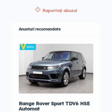
Raportați abuzul
Anunturi recomandate
Range Rover Sport TDV6 HSE
Audi
Automat