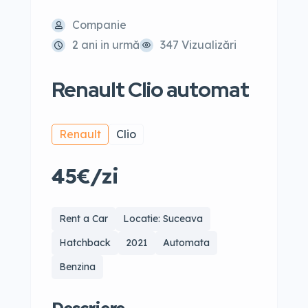
Companie
2 ani in urmă
347 Vizualizări
Renault Clio automat
Renault
Clio
45€/zi
Rent a Car
Locatie: Suceava
Hatchback
2021
Automata
Benzina