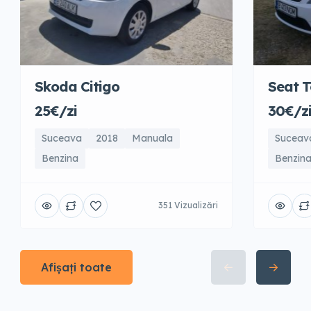
Skoda Citigo
Seat T
25€/zi
30€/z
Suceava
2018
Manuala
Suceav
Benzina
Benzin
351 Vizualizări
Afișați toate