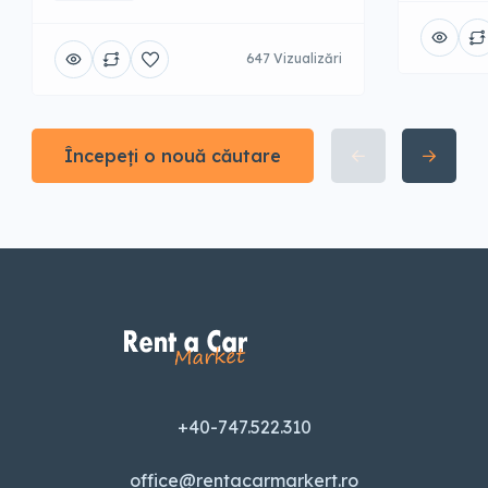
647 Vizualizări
Începeți o nouă căutare
+40-747.522.310
office@rentacarmarkert.ro