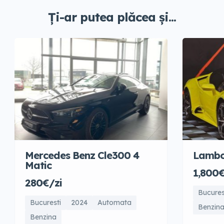
Ți-ar putea plăcea și...
Mercedes Benz Cle300 4
Lambo
Matic
1,800€
280€/zi
Bucures
Bucuresti
2024
Automata
Benzin
Benzina