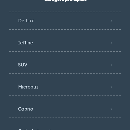
De Lux
Ieftine
SUV
Microbuz
Cabrio