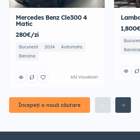
Mercedes Benz Cle300 4
Lambo
Matic
1,800€
280€/zi
Bucures
Bucuresti
2024
Automata
Benzin
Benzina
652 Vizualizări
Începeți o nouă căutare