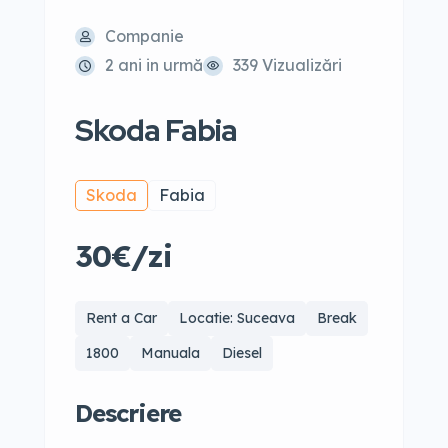
Companie
2 ani in urmă
339 Vizualizări
Skoda Fabia
Skoda
Fabia
30€/zi
Rent a Car
Locatie: Suceava
Break
1800
Manuala
Diesel
Descriere