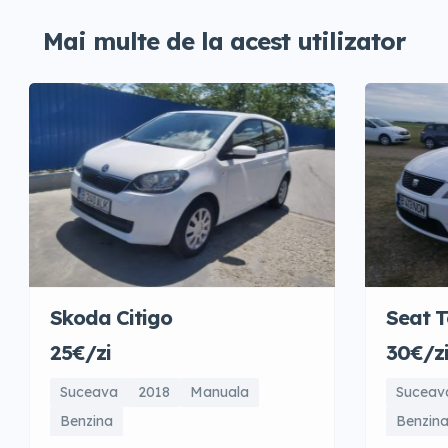
Mai multe de la acest utilizator
Skoda Citigo
Seat T
25€/zi
30€/z
Suceava
2018
Manuala
Suceav
Benzina
Benzin